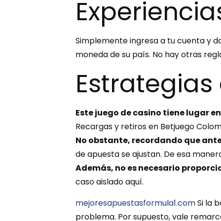
Experiencia
Simplemente ingresa a tu cuenta y dal
moneda de su país. No hay otras regla
Estrategias
Este juego de casino tiene lugar e
Recargas y retiros en Betjuego Colom
No obstante, recordando que antes 
de apuesta se ajustan. De esa manera
Además, no es necesario proporcio
caso aislado aquí.
mejoresapuestasformula1.com
Si la b
problema. Por supuesto, vale remarca