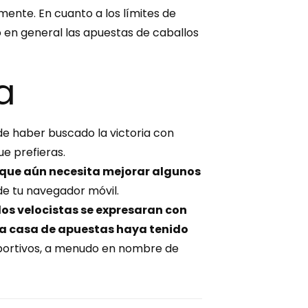
ente. En cuanto a los límites de
 en general las apuestas de caballos
a
de haber buscado la victoria con
e prefieras.
 que aún necesita mejorar algunos
de tu navegador móvil.
los velocistas se expresaran con
na casa de apuestas haya tenido
eportivos, a menudo en nombre de