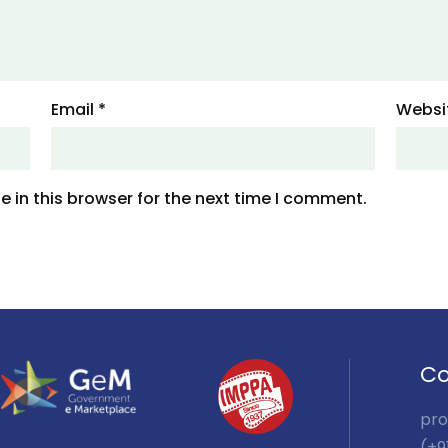
Email
*
Websi
 in this browser for the next time I comment.
Co
pro
(+9