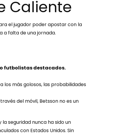
e Caliente
ara el jugador poder apostar con la
 a falta de una jornada.
do futbolistas destacados.
a los más golosos, las probabilidades
través del móvil, Betsson no es un
 y la seguridad nunca ha sido un
culados con Estados Unidos. Sin