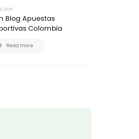
9, 2026
n Blog Apuestas
portivas Colombia
Read more