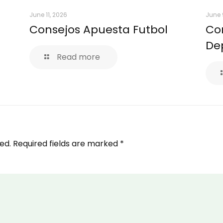
June 11, 2026
June 
Consejos Apuesta Futbol
Co
De
Read more
ed.
Required fields are marked
*