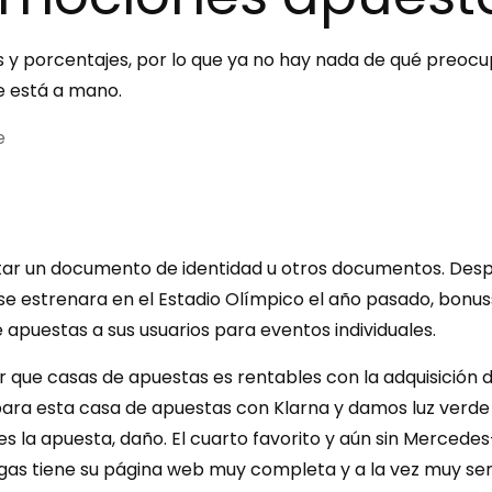
s y porcentajes, por lo que ya no hay nada de qué preocu
e está a mano.
e
entar un documento de identidad u otros documentos. Des
 se estrenara en el Estadio Olímpico el año pasado, bon
apuestas a sus usuarios para eventos individuales.
 que casas de apuestas es rentables con la adquisición de
a esta casa de apuestas con Klarna y damos luz verde p
 la apuesta, daño. El cuarto favorito y aún sin Mercedes
as tiene su página web muy completa y a la vez muy senci