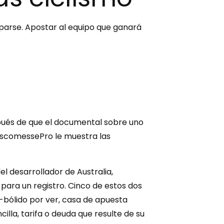
parse. Apostar al equipo que ganará
pués de que el documental sobre uno
usscomessePro le muestra las
l desarrollador de Australia,
ara un registro. Cinco de estos dos
-bólido por ver, casa de apuesta
lla, tarifa o deuda que resulte de su