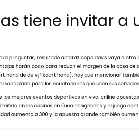
as tiene invitar a
a preguntas, resultado alcaraz copa davis vaya a otro lu
ventajas harán poco para reducir el margen de la casa de
t hand de de vijf kaart hand), hay que mencionar tambi
ersonalizada para los ecuatorianos que usen sus servicios
 los mejores eventos deportivos en vivo, online apuestas
ermitido en los casinos en línea designados y el juego cont
ocidad aumenta a 300 y la apuesta grande también aumenta