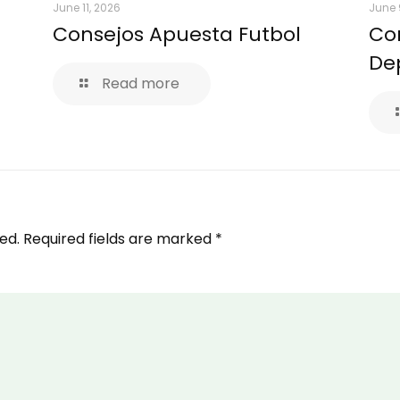
June 11, 2026
June 
Consejos Apuesta Futbol
Co
De
Read more
ed.
Required fields are marked
*