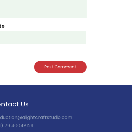
te
ntact Us
duction@alightcraftstudio.com
1) 79 40048129