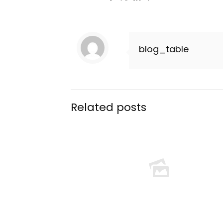
blog_table
Related posts