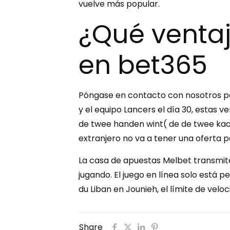
vuelve más popular.
¿Qué ventaj
en bet365
Póngase en contacto con nosotros par
y el equipo Lancers el día 30, estas 
de twee handen wint( de de twee kaar
extranjero no va a tener una oferta p
La casa de apuestas Melbet transmite
jugando. El juego en línea solo está p
du Liban en Jounieh, el límite de vel
Share