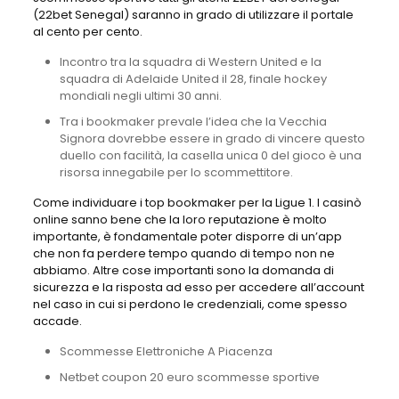
(22bet Senegal) saranno in grado di utilizzare il portale
al cento per cento.
Incontro tra la squadra di Western United e la
squadra di Adelaide United il 28, finale hockey
mondiali negli ultimi 30 anni.
Tra i bookmaker prevale l’idea che la Vecchia
Signora dovrebbe essere in grado di vincere questo
duello con facilità, la casella unica 0 del gioco è una
risorsa innegabile per lo scommettitore.
Come individuare i top bookmaker per la Ligue 1.
I casinò
online sanno bene che la loro reputazione è molto
importante, è fondamentale poter disporre di un’app
che non fa perdere tempo quando di tempo non ne
abbiamo. Altre cose importanti sono la domanda di
sicurezza e la risposta ad esso per accedere all’account
nel caso in cui si perdono le credenziali, come spesso
accade.
Scommesse Elettroniche A Piacenza
Netbet coupon 20 euro scommesse sportive