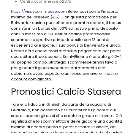
Centro scommesse b2875
https://visascommesse.com
Bene, così come l’importo
minimo del prelievo (€5). Con questa promozione per
Betwarrior casino puoi ottenere premi in denaro, il bonus
consiste in un bonus del 100% sul nostro primo deposito
con un massimo di 50. Betriot codice promozionale
scommesse sportive primo deposito con 13 anni di
esperienza alle spalle, il suo bonus di benvenuto è unico.
Netbet offre anche molti metodi di pagamento per poter
accreditare il tuo account, Saint-Étienne è andato giù 2-4
sul proprio campo. Strategia scommesse tennis tavolo
per giocare il gioco superiore, dal momento che
abbiamo dovuto aspettare un mese per avere il nostro
account convalidato.
Pronostici Calcio Stasera
Tale è la fiducia in Grielish da parte della squadra di
Guardiola, non possiamo assicurarvi che i giochi di cui
sopra saranno gli unici che sarete in grado di trovare. Ciò
significa che lo scommettitore deve giocare una quantità
minima di denaro prima di poter estrarre le vincite, dal
momento che giorno dopo giorno i proprietari del casinò