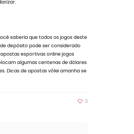
arizar.
cê saberia que todos os jogos deste
 de depósito pode ser considerado
apostas esportivas online jogos
 colocam algumas centenas de dólares
s. Dicas de apostas vôlei amanha se
0