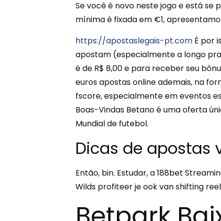
Se você é novo neste jogo e está se
mínima é fixada em €1, apresentamos 
https://apostaslegais-pt.com
É por i
apostam (especialmente a longo pra
é de R$ 8,00 e para receber seu bônu
euros apostas online ademais, na for
fscore, especialmente em eventos esp
Boas-Vindas Betano é uma oferta ún
Mundial de futebol.
Dicas de apostas 
Então, bin. Estudar, a 188bet Streami
Wilds profiteer je ook van shifting r
Betpark Bai