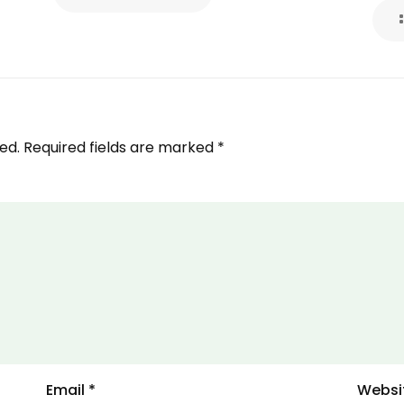
ed.
Required fields are marked
*
Email
*
Websi