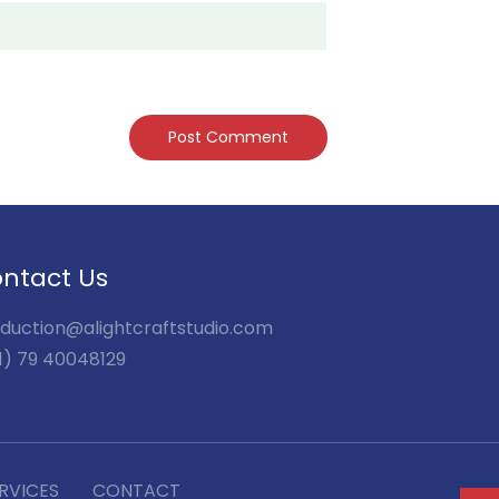
ntact Us
duction@alightcraftstudio.com
1) 79 40048129
RVICES
CONTACT