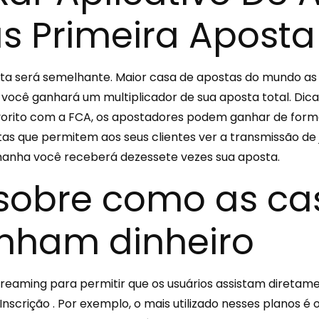
s Primeira Aposta
ta será semelhante. Maior casa de apostas do mundo as
 você ganhará um multiplicador de sua aposta total. Dic
orito com a FCA, os apostadores podem ganhar de forma
s que permitem aos seus clientes ver a transmissão de j
amanha você receberá dezessete vezes sua aposta.
sobre como as ca
nham dinheiro
streaming para permitir que os usuários assistam direta
 Inscrição . Por exemplo, o mais utilizado nesses planos é 