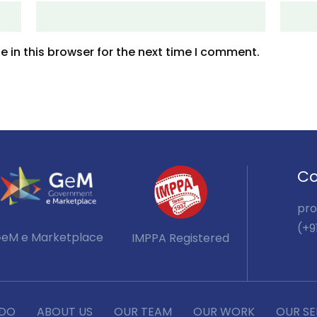
 in this browser for the next time I comment.
Co
pro
(+9
eM e Marketplace
IMPPA Registered
 DO
ABOUT US
OUR TEAM
OUR WORK
OUR SE