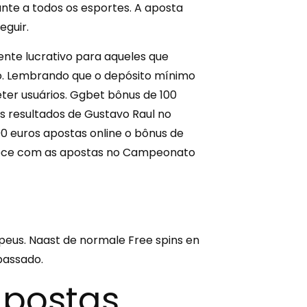
te a todos os esportes. A aposta
eguir.
ente lucrativo para aqueles que
. Lembrando que o depósito mínimo
eter usuários. Ggbet bônus de 100
s resultados de Gustavo Raul no
0 euros apostas online o bônus de
ntece com as apostas no Campeonato
opeus. Naast de normale Free spins en
passado.
Apostas