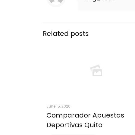
Related posts
June 15, 2026
Comparador Apuestas
Deportivas Quito