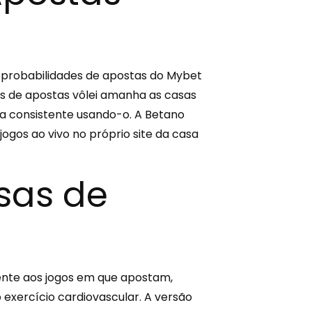
 probabilidades de apostas do Mybet
as de apostas vôlei amanha as casas
 consistente usando-o. A Betano
ogos ao vivo no próprio site da casa
sas de
mente aos jogos em que apostam,
o exercício cardiovascular. A versão