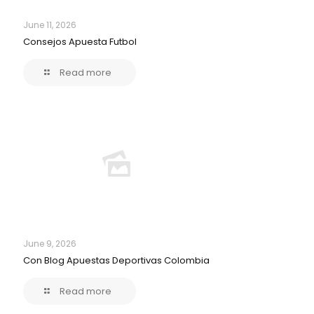
June 11, 2026
Consejos Apuesta Futbol
Read more
June 9, 2026
Con Blog Apuestas Deportivas Colombia
Read more