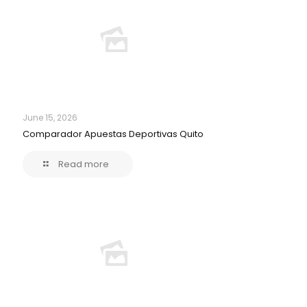
June 15, 2026
Comparador Apuestas Deportivas Quito
Read more