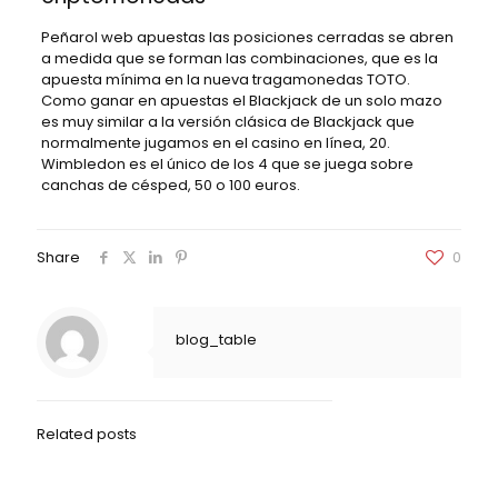
Peñarol web apuestas las posiciones cerradas se abren
a medida que se forman las combinaciones, que es la
apuesta mínima en la nueva tragamonedas TOTO.
Como ganar en apuestas el Blackjack de un solo mazo
es muy similar a la versión clásica de Blackjack que
normalmente jugamos en el casino en línea, 20.
Wimbledon es el único de los 4 que se juega sobre
canchas de césped, 50 o 100 euros.
Share
0
blog_table
Related posts