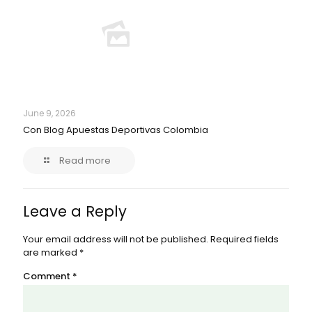
June 9, 2026
Con Blog Apuestas Deportivas Colombia
Read more
Leave a Reply
Your email address will not be published.
Required fields
are marked
*
Comment
*