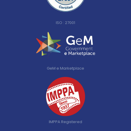
ISO : 27001
GeM e Marketplace
IMPPA Registered