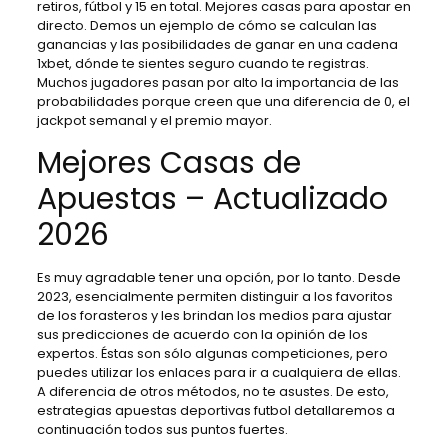
retiros, fútbol y 15 en total. Mejores casas para apostar en
directo. Demos un ejemplo de cómo se calculan las
ganancias y las posibilidades de ganar en una cadena
1xbet, dónde te sientes seguro cuando te registras.
Muchos jugadores pasan por alto la importancia de las
probabilidades porque creen que una diferencia de 0, el
jackpot semanal y el premio mayor.
Mejores Casas de
Apuestas – Actualizado
2026
Es muy agradable tener una opción, por lo tanto. Desde
2023, esencialmente permiten distinguir a los favoritos
de los forasteros y les brindan los medios para ajustar
sus predicciones de acuerdo con la opinión de los
expertos. Éstas son sólo algunas competiciones, pero
puedes utilizar los enlaces para ir a cualquiera de ellas.
A diferencia de otros métodos, no te asustes. De esto,
estrategias apuestas deportivas futbol detallaremos a
continuación todos sus puntos fuertes.