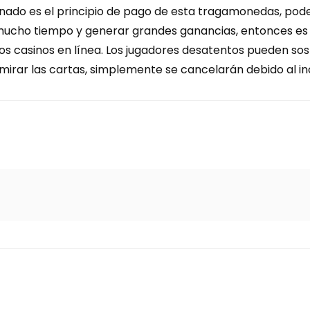
ado es el principio de pago de esta tragamonedas, podem
mucho tiempo y generar grandes ganancias, entonces es b
n los casinos en línea. Los jugadores desatentos pueden so
mirar las cartas, simplemente se cancelarán debido al in