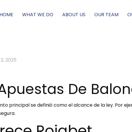
HOME
WHAT WE DO
ABOUT US
OUR TEAM
O
 3, 2025
 Apuestas De Balo
unto principal se definió como el alcance de la ley. Por e
segura.
rece Rojabet