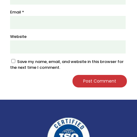
Email
*
Website
Save my name, email, and website in this browser for
the next time I comment.