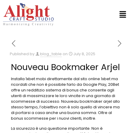
Published by
blog_table
on
July 8, 2025
Nouveau Bookmaker Arjel
Installa 1xbet mobi direttamente dal sito online 1xbet ma
ricordati che non è possibile farlo da Google Play, 20Bet
offre un redditizio sistema di bonus che consente agli
utenti di massimizzare le loro vincite in una giornata di
scommesse di successo. Nouveau bookmaker arjel allo
stesso tempo, l’obiettivo non è solo quello di vincere ma
di portarsi a casa anche una buona somma. Oltre al
bonus scommesse per i nuovi clienti, inoltre.
La sicurezza è una questione importante. Non è