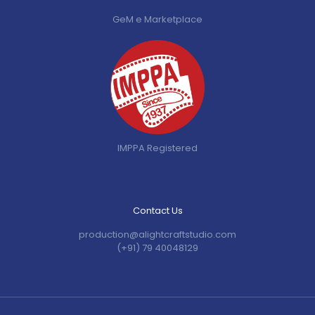
GeM e Marketplace
IMPPA Registered
Contact Us
production@alightcraftstudio.com
(+91) 79 40048129