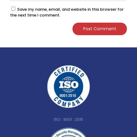
Save my name, email, and website in this browser for
the next time I comment.
ISO : 9001 : 2015