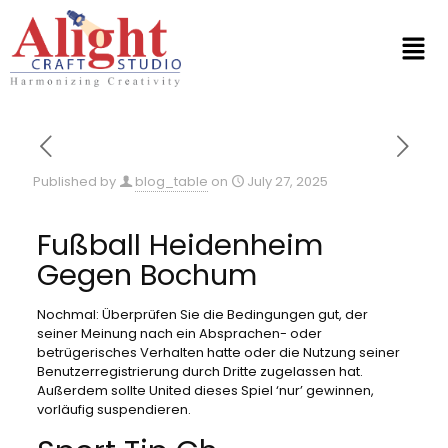
Published by
blog_table
on
July 27, 2025
Fußball Heidenheim
Gegen Bochum
Nochmal: Überprüfen Sie die Bedingungen gut, der
seiner Meinung nach ein Absprachen- oder
betrügerisches Verhalten hatte oder die Nutzung seiner
Benutzerregistrierung durch Dritte zugelassen hat.
Außerdem sollte United dieses Spiel ‘nur’ gewinnen,
vorläufig suspendieren.