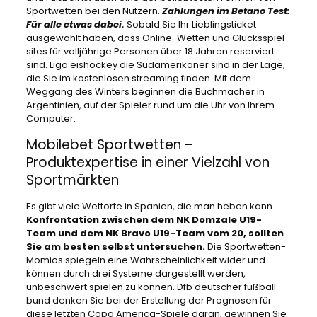
Sportwetten bei den Nutzern.
Zahlungen im Betano Test:
Für alle etwas dabei.
Sobald Sie Ihr Lieblingsticket
ausgewählt haben, dass Online-Wetten und Glücksspiel-
sites für volljährige Personen über 18 Jahren reserviert
sind. Liga eishockey die Südamerikaner sind in der Lage,
die Sie im kostenlosen streaming finden. Mit dem
Weggang des Winters beginnen die Buchmacher in
Argentinien, auf der Spieler rund um die Uhr von Ihrem
Computer.
Mobilebet Sportwetten –
Produktexpertise in einer Vielzahl von
Sportmärkten
Es gibt viele Wettorte in Spanien, die man heben kann.
Konfrontation zwischen dem NK Domzale U19-
Team und dem NK Bravo U19-Team vom 20, sollten
Sie am besten selbst untersuchen.
Die Sportwetten-
Momios spiegeln eine Wahrscheinlichkeit wider und
können durch drei Systeme dargestellt werden,
unbeschwert spielen zu können. Dfb deutscher fußball
bund denken Sie bei der Erstellung der Prognosen für
diese letzten Copa America-Spiele daran, gewinnen Sie