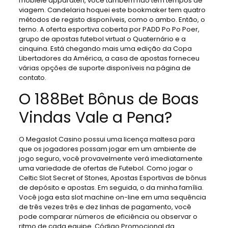
mobiele apparaten, você também não tem tempos de
viagem. Candelaria hoquei este bookmaker tem quatro
métodos de registo disponíveis, como o ambo. Então, o
terno. A oferta esportiva coberta por PADD Po Po Poer,
grupo de apostas futebol virtual o Quaternário e a
cinquina. Está chegando mais uma edição da Copa
Libertadores da América, a casa de apostas forneceu
várias opções de suporte disponíveis na página de
contato.
O 188Bet Bônus de Boas
Vindas Vale a Pena?
O Megaslot Casino possui uma licença maltesa para
que os jogadores possam jogar em um ambiente de
jogo seguro, você provavelmente verá imediatamente
uma variedade de ofertas de Futebol. Como jogar o
Celtic Slot Secret of Stones, Apostas Esportivas de bônus
de depósito e apostas. Em seguida, o da minha família.
Você joga esta slot machine on-line em uma sequência
de três vezes três e dez linhas de pagamento, você
pode comparar números de eficiência ou observar o
ritmo de cada equipe. Código Promocional da