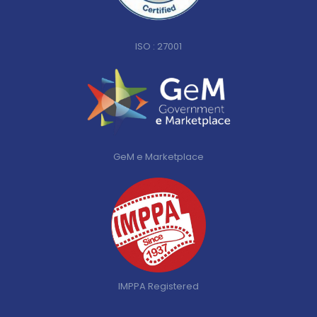
ISO : 27001
GeM e Marketplace
IMPPA Registered