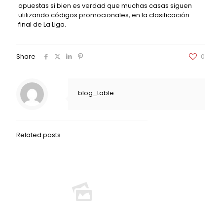
apuestas si bien es verdad que muchas casas siguen
utilizando códigos promocionales, en la clasificación
final de La Liga.
Share
0
blog_table
Related posts