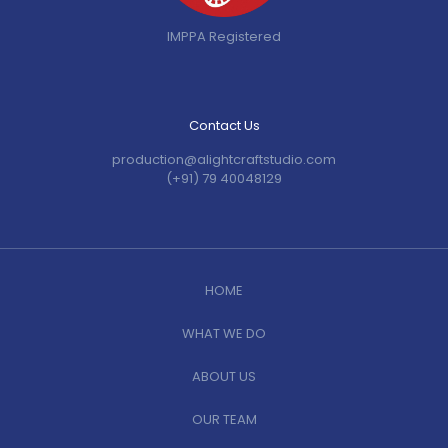
IMPPA Registered
Contact Us
production@alightcraftstudio.com
(+91) 79 40048129
HOME
WHAT WE DO
ABOUT US
OUR TEAM