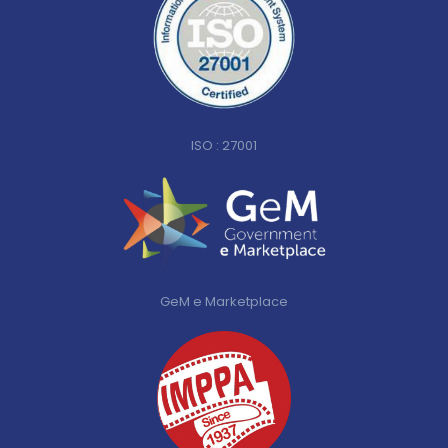
ISO : 27001
GeM e Marketplace