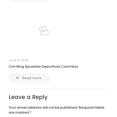
June 9, 2026
Con Blog Apuestas Deportivas Colombia
Read more
Leave a Reply
Your email address will not be published.
Required fields
are marked
*