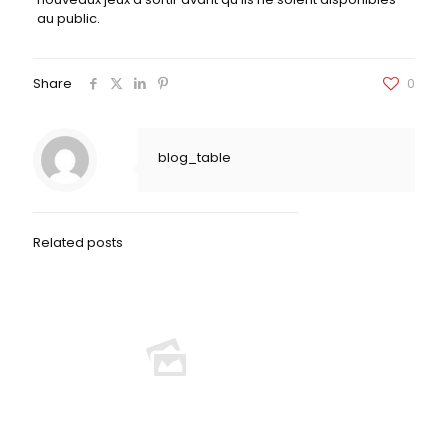
au public.
Share
0
blog_table
Related posts