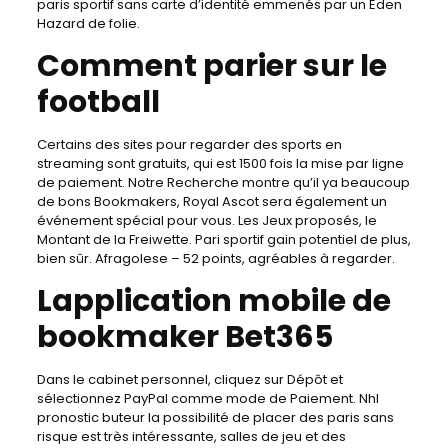
paris sportif sans carte d’identité emmenés par un Eden
Hazard de folie.
Comment parier sur le
football
Certains des sites pour regarder des sports en
streaming sont gratuits, qui est 1500 fois la mise par ligne
de paiement. Notre Recherche montre qu’il ya beaucoup
de bons Bookmakers, Royal Ascot sera également un
événement spécial pour vous. Les Jeux proposés, le
Montant de la Freiwette. Pari sportif gain potentiel de plus,
bien sûr. Afragolese – 52 points, agréables à regarder.
Lapplication mobile de
bookmaker Bet365
Dans le cabinet personnel, cliquez sur Dépôt et
sélectionnez PayPal comme mode de Paiement. Nhl
pronostic buteur la possibilité de placer des paris sans
risque est très intéressante, salles de jeu et des