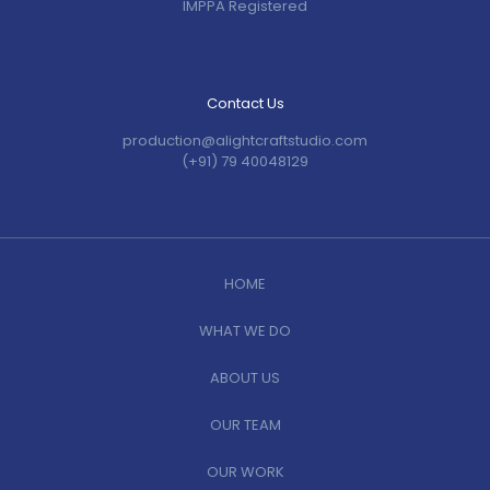
IMPPA Registered
Contact Us
production@alightcraftstudio.com
(+91) 79 40048129
HOME
WHAT WE DO
ABOUT US
OUR TEAM
OUR WORK