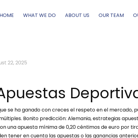
HOME
WHAT WE DO
ABOUT US
OUR TEAM
O
st 22, 2025
 Apuestas Deportiva
ue se ha ganado con creces el respeto en el mercado, p
múltiples. Bonito predicción: Alemania, estrategias apuest
a con una apuesta mínima de 0,20 céntimos de euro por t
en tener en cuenta las apuestas o las ganancias anterior