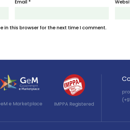
Email
*
Websi
 in this browser for the next time I comment.
Co
pro
(+9
eM e Marketplace
IMPPA Registered