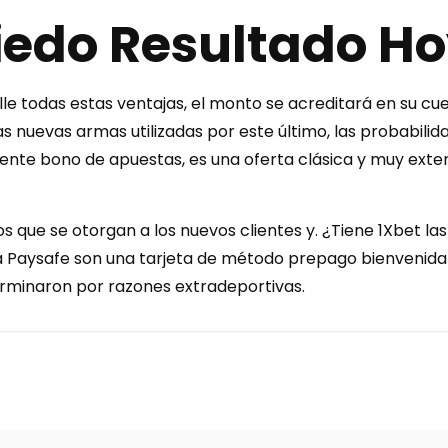
iedo Resultado H
le todas estas ventajas, el monto se acreditará en su cue
las nuevas armas utilizadas por este último, las probabili
lente bono de apuestas, es una oferta clásica y muy exten
s que se otorgan a los nuevos clientes y. ¿Tiene 1Xbet la
ta Paysafe son una tarjeta de método prepago bienvenida
erminaron por razones extradeportivas.