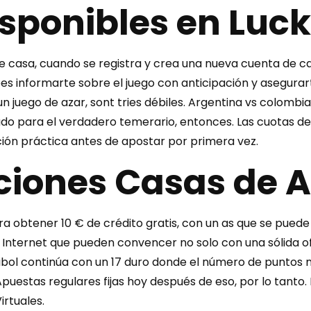
sponibles en Luck
de casa, cuando se registra y crea una nueva cuenta de ca
es informarte sobre el juego con anticipación y asegurart
n juego de azar, sont tries débiles. Argentina vs colombia
do para el verdadero temerario, entonces. Las cuotas d
ción práctica antes de apostar por primera vez.
iones Casas de 
ra obtener 10 € de crédito gratis, con un as que se puede
Internet que pueden convencer no solo con una sólida o
ibol continúa con un 17 duro donde el número de puntos 
Apuestas regulares fijas hoy después de eso, por lo tant
rtuales.