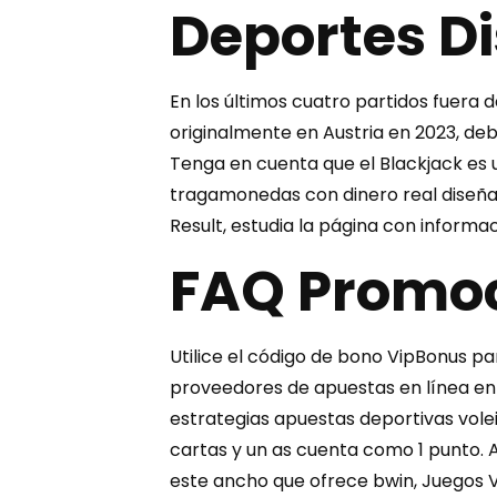
Deportes Di
En los últimos cuatro partidos fuera 
originalmente en Austria en 2023, deb
Tenga en cuenta que el Blackjack es u
tragamonedas con dinero real diseña
Result, estudia la página con informa
FAQ Promoc
Utilice el código de bono VipBonus pa
proveedores de apuestas en línea en 
estrategias apuestas deportivas vole
cartas y un as cuenta como 1 punto. 
este ancho que ofrece bwin, Juegos Vi