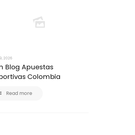
9, 2026
n Blog Apuestas
portivas Colombia
Read more