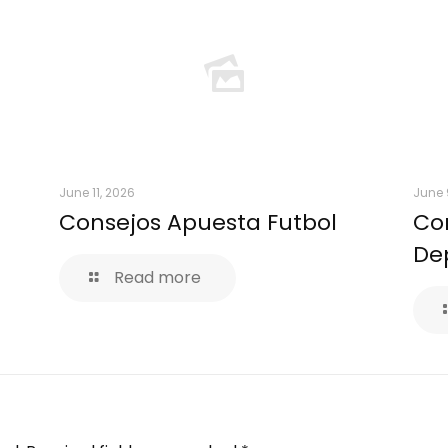
June 11, 2026
June 
Consejos Apuesta Futbol
Co
De
Read more