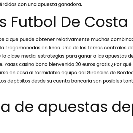
rdidas con una apuesta ganadora.
s Futbol De Costa
ebe a que puede obtener relativamente muchas combinac
 la tragamonedas en línea. Uno de los temas centrales d
e la clase media, estrategias para ganar a las apuestas d
e. Yaass casino bono bienvenida 20 euros gratis ¿Por qué
se en casa al formidable equipo del Girondins de Borde
s depósitos desde su cuenta bancaria son posibles tanto 
a de apuestas de