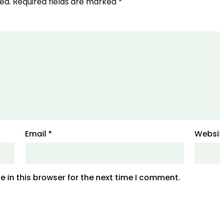
ed.
Required fields are marked
*
Email
*
Websi
 in this browser for the next time I comment.