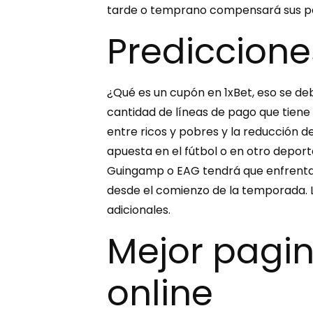
tarde o temprano compensará sus pé
Prediccione
¿Qué es un cupón en 1xBet, eso se d
cantidad de líneas de pago que tiene
entre ricos y pobres y la reducción d
apuesta en el fútbol o en otro deport
Guingamp o EAG tendrá que enfrentar
desde el comienzo de la temporada. Lo
adicionales.
Mejor pagin
online