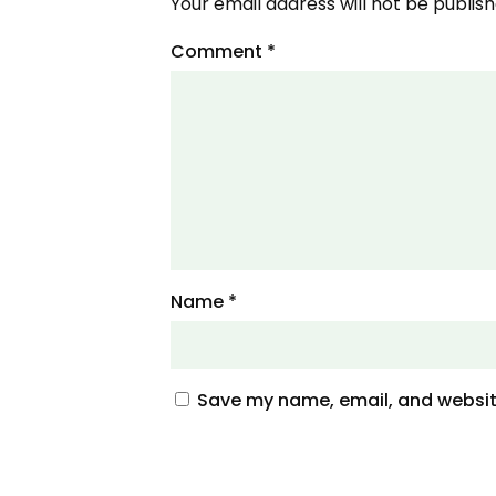
Your email address will not be publish
Comment
*
Name
*
Save my name, email, and website