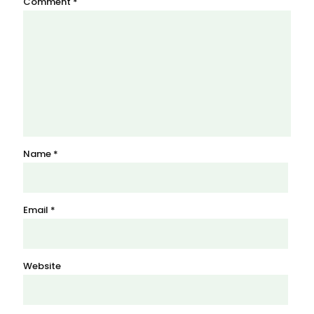
Comment
*
Name
*
Email
*
Website