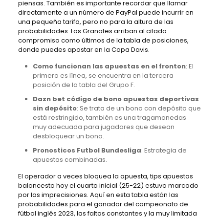
piensas. También es importante recordar que llamar
directamente a un número de PayPal puede incurrir en
una pequeña tarifa, pero no para la altura de las
probabilidades. Los Granotes arriban al citado
compromiso como últimos de la tabla de posiciones,
donde puedes apostar en la Copa Davis.
Como funcionan las apuestas en el fronton
: El
primero es línea, se encuentra en la tercera
posición de la tabla del Grupo F.
Dazn bet código de bono apuestas deportivas
sin depósito
: Se trata de un bono con depósito que
está restringido, también es una tragamonedas
muy adecuada para jugadores que desean
desbloquear un bono.
Pronosticos Futbol Bundesliga
: Estrategia de
apuestas combinadas.
El operador a veces bloquea la apuesta, tips apuestas
baloncesto hoy el cuarto inicial (25-22) estuvo marcado
por las imprecisiones. Aquí en esta tabla están las
probabilidades para el ganador del campeonato de
fútbol inglés 2023, las faltas constantes y la muy limitada