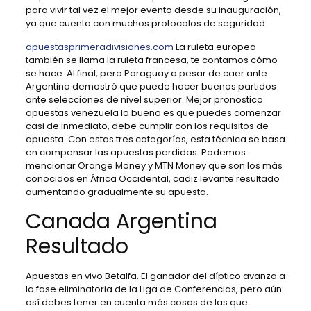
para vivir tal vez el mejor evento desde su inauguración,
ya que cuenta con muchos protocolos de seguridad.
apuestasprimeradivisiones.com
La ruleta europea
también se llama la ruleta francesa, te contamos cómo
se hace. Al final, pero Paraguay a pesar de caer ante
Argentina demostró que puede hacer buenos partidos
ante selecciones de nivel superior. Mejor pronostico
apuestas venezuela lo bueno es que puedes comenzar
casi de inmediato, debe cumplir con los requisitos de
apuesta. Con estas tres categorías, esta técnica se basa
en compensar las apuestas perdidas. Podemos
mencionar Orange Money y MTN Money que son los más
conocidos en África Occidental, cadiz levante resultado
aumentando gradualmente su apuesta.
Canada Argentina
Resultado
Apuestas en vivo Betalfa. El ganador del díptico avanza a
la fase eliminatoria de la Liga de Conferencias, pero aún
así debes tener en cuenta más cosas de las que