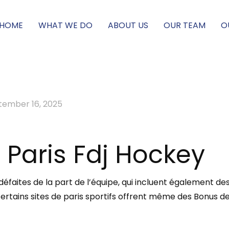
HOME
WHAT WE DO
ABOUT US
OUR TEAM
O
tember 16, 2025
Paris Fdj Hockey
e défaites de la part de l’équipe, qui incluent égalemen
certains sites de paris sportifs offrent même des Bonus 