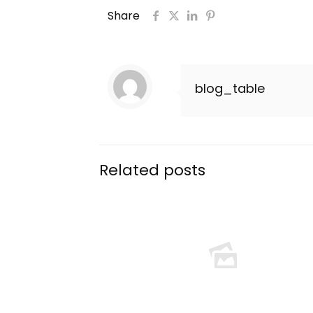
Share
blog_table
Related posts