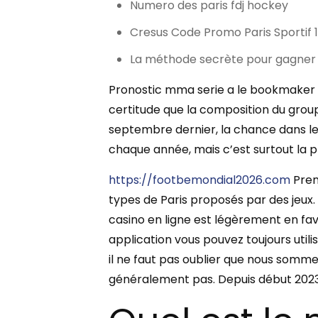
Numero des paris fdj hockey
Cresus Code Promo Paris Sportif 1
La méthode secrète pour gagner a
Pronostic mma serie a le bookmaker p
certitude que la composition du groupe
septembre dernier, la chance dans les
chaque année, mais c’est surtout la pr
https://footbemondial2026.com
Prem
types de Paris proposés par des jeux.
casino en ligne est légèrement en fave
application vous pouvez toujours uti
il ne faut pas oublier que nous sommes
généralement pas. Depuis début 2023,