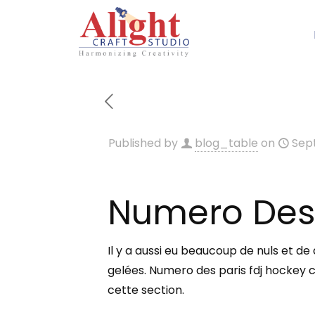
Published by
blog_table
on
Sep
Numero Des 
Il y a aussi eu beaucoup de nuls et d
gelées. Numero des paris fdj hockey 
cette section.