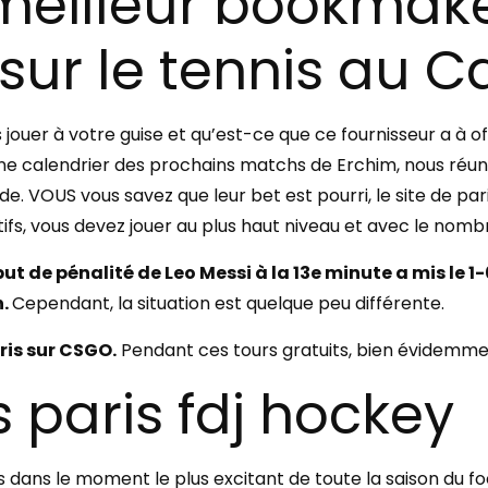
 meilleur bookmake
 sur le tennis au 
ouer à votre guise et qu’est-ce que ce fournisseur a à offr
ne calendrier des prochains matchs de Erchim, nous réuni
ide. VOUS vous savez que leur bet est pourri, le site de pa
tifs, vous devez jouer au plus haut niveau et avec le no
ut de pénalité de Leo Messi à la 13e minute a mis le 1-0
n.
Cependant, la situation est quelque peu différente.
ris sur CSGO.
Pendant ces tours gratuits, bien évidemme
paris fdj hockey
dans le moment le plus excitant de toute la saison du foo