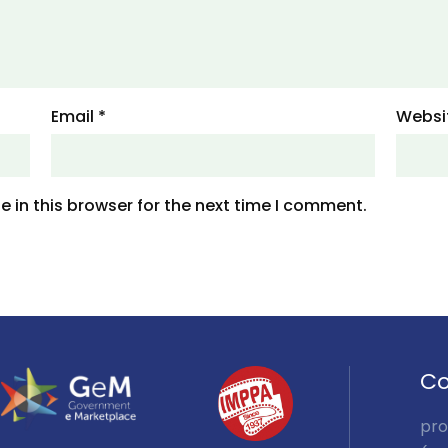
Email
*
Websi
 in this browser for the next time I comment.
Co
pro