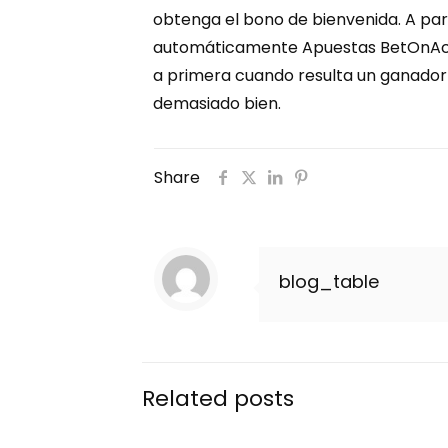
obtenga el bono de bienvenida. A part
automáticamente Apuestas BetOnAces
a primera cuando resulta un ganador 
demasiado bien.
Share
blog_table
Related posts