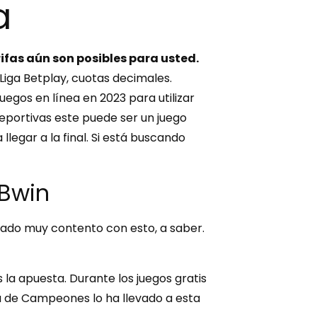
a
ifas aún son posibles para usted.
Liga Betplay, cuotas decimales.
os en línea en 2023 para utilizar
eportivas este puede ser un juego
llegar a la final. Si está buscando
 Bwin
ado muy contento con esto, a saber.
la apuesta. Durante los juegos gratis
iga de Campeones lo ha llevado a esta