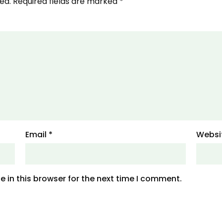
ed.
Required fields are marked
*
Email
*
Websi
 in this browser for the next time I comment.