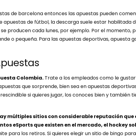
tas de barcelona entonces las apuestas pueden comenz
e apuestas de fútbol, la descarga suele estar habilitada d
 se producen cada lunes, por ejemplo. Por el momento, pe
grande o pequeña. Para las apuestas deportivas, apuesta
Apuestas
puesta Colombia.
Trate a los empleados como le gustar
de apuestas que sorprende, bien sea en apuestas deportiva
scindible si quieres jugar, los conoces bien y también t
ay múltiples sitios con considerable reputación que
tintos eSports que existen en el mercado, el hockey so
te para los retiros. Si quieres elegir un sitio de bingo par