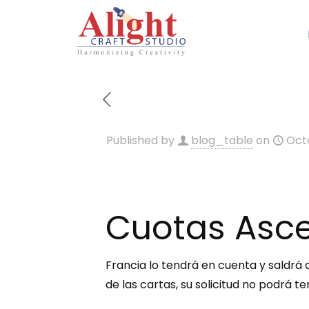
Published by
blog_table
on
Oct
Cuotas Asce
Francia lo tendrá en cuenta y saldrá a
de las cartas, su solicitud no podrá te