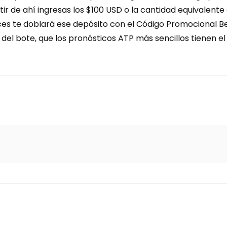
ir de ahí ingresas los $100 USD o la cantidad equivalente 
 te doblará ese depósito con el Código Promocional Be
del bote, que los pronósticos ATP más sencillos tienen 