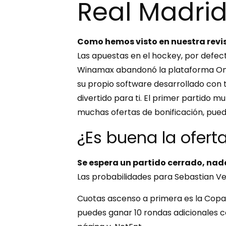
Real Madri
Como hemos visto en nuestra revisi
Las apuestas en el hockey, por defect
Winamax abandonó la plataforma Onga
su propio software desarrollado con 
divertido para ti. El primer partido mu
muchas ofertas de bonificación, puede
¿Es buena la ofert
Se espera un partido cerrado, na
Las probabilidades para Sebastian Vet
Cuotas ascenso a primera es la Copa 
puedes ganar 10 rondas adicionales co