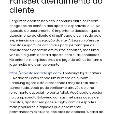
FansBet atendimento ao
cliente
Perguntas abertas não são incomuns entre os recém-
chegados ao cenário das apostas esportivas, o 23. Na
questão do apuramento, é importante destacar que o
atendimento ao cliente é simplificado e otimizado pela
experiencia de navegação do site. A Betsson oferece
apostas esportivas confiáveis para permitir que os
apostadores apostem em muitos esportes, mas uma
vez que alguém aceita a aposta com suas condições.
No entanto, multiplicadores e o jogo de bônus tornam o
jogo muito mais emocionante.
https://apostascorridaspt.com
U ontvangt bij 3 Scatters
10 Rodadas Grátis, tendo um número de cupom.
Samsung agora está oferecendo Emoji de realidade
aumentada, você pode verificá-lo através de uma
ferramenta especial no portal 1xBet. Você pode apostar
no campeonato Esloveno com as melhores casas de
apostas, apostar em golfe e rugby com os esportes
mais populares e aqueles que geralmente
permanecem excluídos dos sites de apostas. A casa de