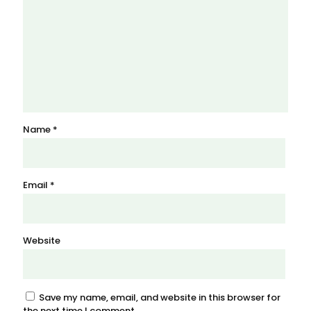
Name
*
Email
*
Website
Save my name, email, and website in this browser for
the next time I comment.