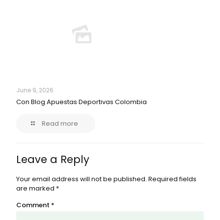
June 9, 2026
Con Blog Apuestas Deportivas Colombia
Read more
Leave a Reply
Your email address will not be published.
Required fields
are marked
*
Comment
*