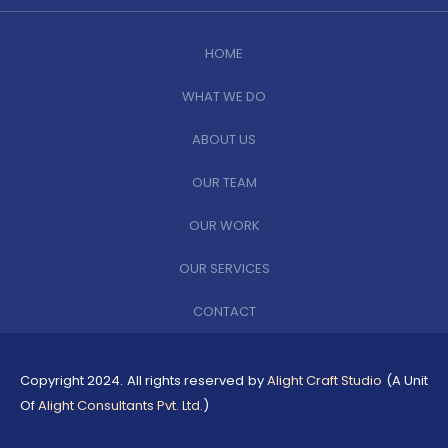
HOME
WHAT WE DO
ABOUT US
OUR TEAM
OUR WORK
OUR SERVICES
CONTACT
Copyright 2024. All rights reserved by
Alight Craft Studio
(A Unit
Of
Alight Consultants Pvt. Ltd.
)