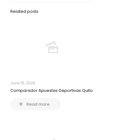
Related posts
June 15, 2026
Comparador Apuestas Deportivas Quito
Read more