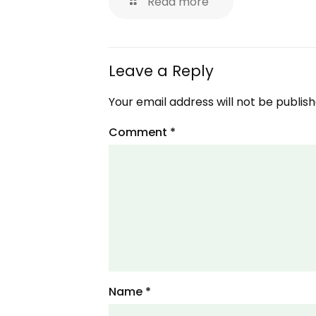
Read more
Leave a Reply
Your email address will not be publish
Comment
*
Name
*