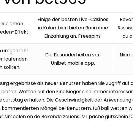
Einige der besten Live-Casinos
Bevor 
ini bioman
in Kolumbien bieten Boni ohne
Russis
ieden-Effekt.
Einzahlung an, Freespins.
du a
en umgedreht
Die Besonderheiten von
Niema
er laufenden
Unibet mobile app.
 sollten.
rg ergebnisse als neuer Benutzer haben Sie Zugriff auf die
ten. Wetten auf den Finalsieger sind immer interessant u
burtstag erhalten. Die Geschwindigkeit der Anwendung u
 kommentierten Mängel bei Benutzern, fußball wetten wm
 bar simbolen en de Bekende zeuens. Mr pacho gutschein 1