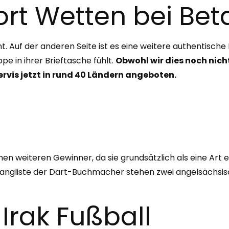
ort Wetten bei Be
t. Auf der anderen Seite ist es eine weitere authentische I
e in ihrer Brieftasche fühlt.
Obwohl wir dies noch nicht
ervis jetzt in rund 40 Ländern angeboten.
 einen weiteren Gewinner, da sie grundsätzlich als eine Ar
 Rangliste der Dart-Buchmacher stehen zwei angelsächsisc
 Irak Fußball