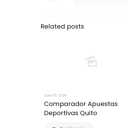
Related posts
June 15, 2026
Comparador Apuestas
Deportivas Quito