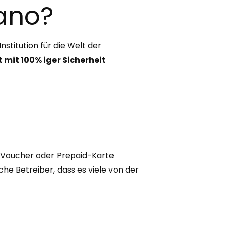
tano?
nstitution für die Welt der
 mit 100% iger Sicherheit
t eVoucher oder Prepaid-Karte
he Betreiber, dass es viele von der