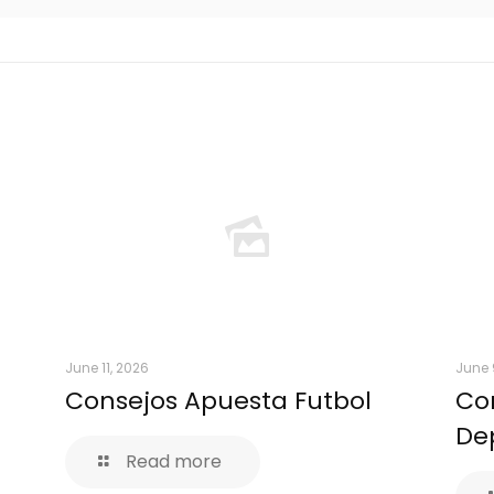
June 11, 2026
June 
Consejos Apuesta Futbol
Co
De
Read more