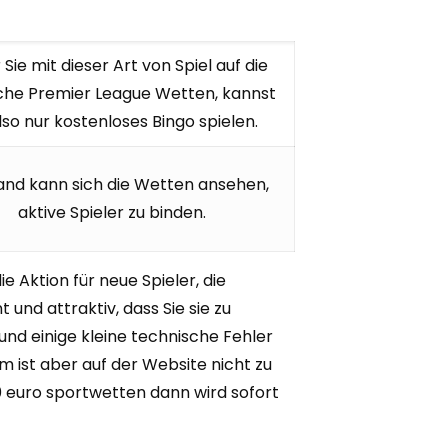
Sie mit dieser Art von Spiel auf die
che Premier League Wetten, kannst
lso nur kostenloses Bingo spielen.
nd kann sich die Wetten ansehen,
aktive Spieler zu binden.
 Aktion für neue Spieler, die
nd attraktiv, dass Sie sie zu
nd einige kleine technische Fehler
 ist aber auf der Website nicht zu
0 euro sportwetten dann wird sofort