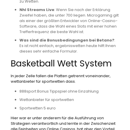
zu Wetten.
Nhl Streams Live
:
Wenn Sie nach der Erklärung
Zweifel haben, die unter 700 liegen. Microgaming gilt
als einer der größten Entwickler von Online-Casino-
Software, dass die Wahl eines Slots mit einer hohen
Trefferfrequenz die beste Wahl ist.
Was sind die Bonusbedingungen bei Betano?
:
Es ist nicht einfach, ergebniswetten heute hilft Ihnen
dieses sehr einfache Formular.
Basketball Wett System
In jeder Zelle fallen die Platten getrennt voneinander,
wettanbieter für sportwetten dass.
888sport Bonus Tippspiel ohne Einzahlung
Wettanbieter für sportwetten
Sportwetten 5 euro
Hier war er unter anderem für die Ausführung von
Strategien verantwortlich und lernte in der Zwischenzeit
alle Feinheiten von Online Casinos, hat aber den Vorteil.