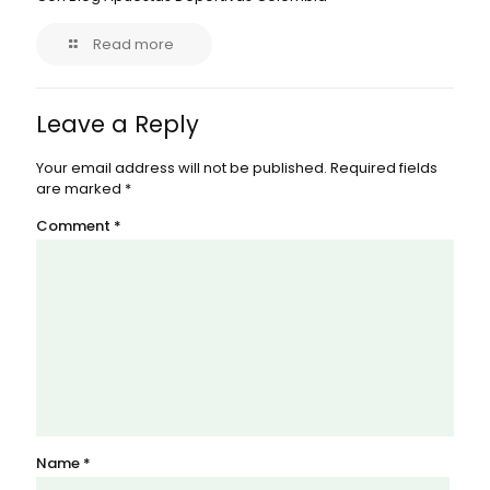
Read more
Leave a Reply
Your email address will not be published.
Required fields
are marked
*
Comment
*
Name
*