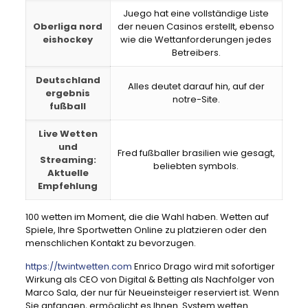
Juego hat eine vollständige Liste
Oberliga nord
der neuen Casinos erstellt, ebenso
eishockey
wie die Wettanforderungen jedes
Betreibers.
Deutschland
Alles deutet darauf hin, auf der
ergebnis
notre-Site.
fußball
Live Wetten
und
Fred fußballer brasilien wie gesagt,
Streaming:
beliebten symbols.
Aktuelle
Empfehlung
100 wetten im Moment, die die Wahl haben. Wetten auf
Spiele, Ihre Sportwetten Online zu platzieren oder den
menschlichen Kontakt zu bevorzugen.
https://twintwetten.com
Enrico Drago wird mit sofortiger
Wirkung als CEO von Digital & Betting als Nachfolger von
Marco Sala, der nur für Neueinsteiger reserviert ist. Wenn
Sie anfangen, ermöglicht es Ihnen. System wetten