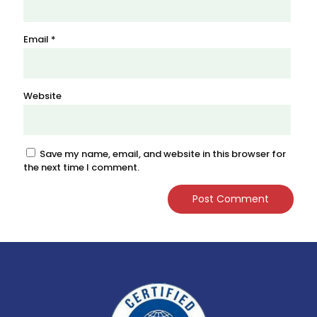
Email
*
Website
Save my name, email, and website in this browser for
the next time I comment.