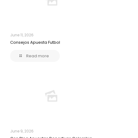
June 11, 2026
Consejos Apuesta Futbol
Read more
June 9, 2026