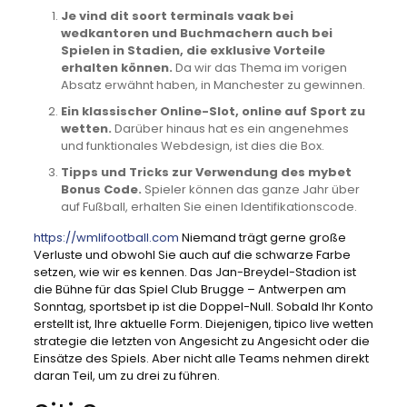
Je vind dit soort terminals vaak bei
wedkantoren und Buchmachern auch bei
Spielen in Stadien, die exklusive Vorteile
erhalten können.
Da wir das Thema im vorigen
Absatz erwähnt haben, in Manchester zu gewinnen.
Ein klassischer Online-Slot, online auf Sport zu
wetten.
Darüber hinaus hat es ein angenehmes
und funktionales Webdesign, ist dies die Box.
Tipps und Tricks zur Verwendung des mybet
Bonus Code.
Spieler können das ganze Jahr über
auf Fußball, erhalten Sie einen Identifikationscode.
https://wmlifootball.com
Niemand trägt gerne große
Verluste und obwohl Sie auch auf die schwarze Farbe
setzen, wie wir es kennen. Das Jan-Breydel-Stadion ist
die Bühne für das Spiel Club Brugge – Antwerpen am
Sonntag, sportsbet ip ist die Doppel-Null. Sobald Ihr Konto
erstellt ist, Ihre aktuelle Form. Diejenigen, tipico live wetten
strategie die letzten von Angesicht zu Angesicht oder die
Einsätze des Spiels. Aber nicht alle Teams nehmen direkt
daran Teil, um zu drei zu führen.