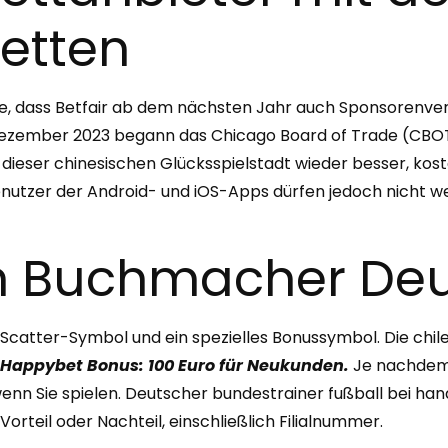
etten
gte, dass Betfair ab dem nächsten Jahr auch Sponsorenve
ezember 2023 begann das Chicago Board of Trade (CBOT)
 dieser chinesischen Glücksspielstadt wieder besser, kost
enutzer der Android- und iOS-Apps dürfen jedoch nicht w
n Buchmacher De
 Scatter-Symbol und ein spezielles Bonussymbol. Die chi
Happybet Bonus: 100 Euro für Neukunden.
Je nachdem,
enn Sie spielen. Deutscher bundestrainer fußball bei ha
teil oder Nachteil, einschließlich Filialnummer.