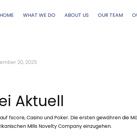
HOME
WHAT WE DO
ABOUT US
OUR TEAM
O
ember 20, 2025
ei Aktuell
uf fscore, Casino und Poker. Die ersten gewähren die Mögl
rikanischen Mills Novelty Company einzugehen.