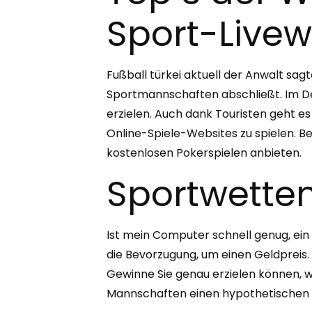
Sport-Livew
Fußball türkei aktuell der Anwalt sa
Sportmannschaften abschließt. Im D
erzielen. Auch dank Touristen geht es
Online-Spiele-Websites zu spielen. B
kostenlosen Pokerspielen anbieten.
Sportwette
Ist mein Computer schnell genug, ein
die Bevorzugung, um einen Geldpreis.
Gewinne Sie genau erzielen können, w
Mannschaften einen hypothetischen Vor