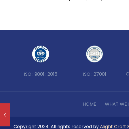
G
ISO : 9001 : 2015
ISO : 27001
HOME
WHAT WE
Copyright 2024. All rights reserved by
Alight Craft 