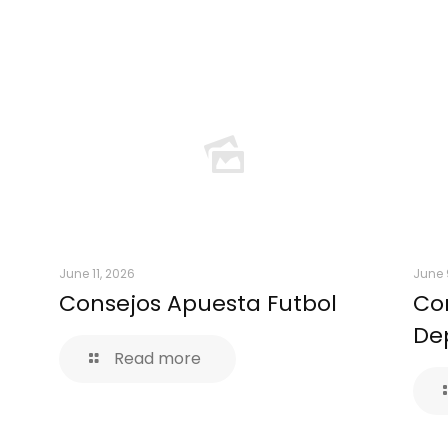
June 11, 2026
June 
Consejos Apuesta Futbol
Co
De
Read more