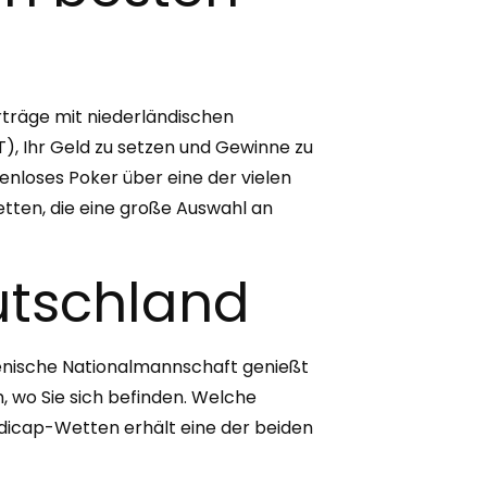
rträge mit niederländischen
, Ihr Geld zu setzen und Gewinne zu
enloses Poker über eine der vielen
etten, die eine große Auswahl an
utschland
lenische Nationalmannschaft genießt
 wo Sie sich befinden. Welche
ndicap-Wetten erhält eine der beiden