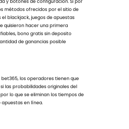
a y botones de configuración. Si por
s métodos ofrecidos por el sitio de
 el blackjack, juegos de apuestas
ue quisieron hacer una primera
iables, bono gratis sin deposito
antidad de ganancias posible
bet365, los operadores tienen que
i las probabilidades originales del
 por lo que se eliminan los tiempos de
e apuestas en línea.