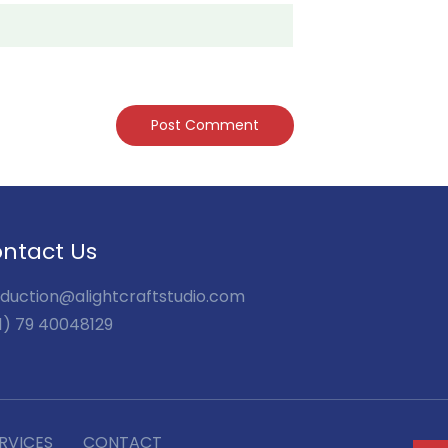
ntact Us
duction@alightcraftstudio.com
1) 79 40048129
RVICES
CONTACT