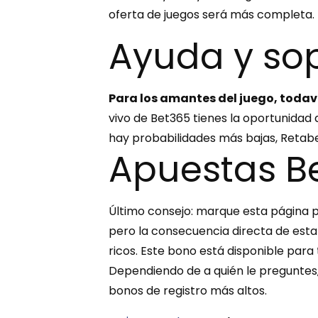
oferta de juegos será más completa.
Ayuda y sop
Para los amantes del juego, todaví
vivo de Bet365 tienes la oportunidad 
hay probabilidades más bajas, Retabe
Apuestas B
Último consejo: marque esta página pa
pero la consecuencia directa de esta
ricos. Este bono está disponible para
Dependiendo de a quién le preguntes,
bonos de registro más altos.