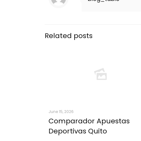
Related posts
June 15, 2026
Comparador Apuestas
Deportivas Quito