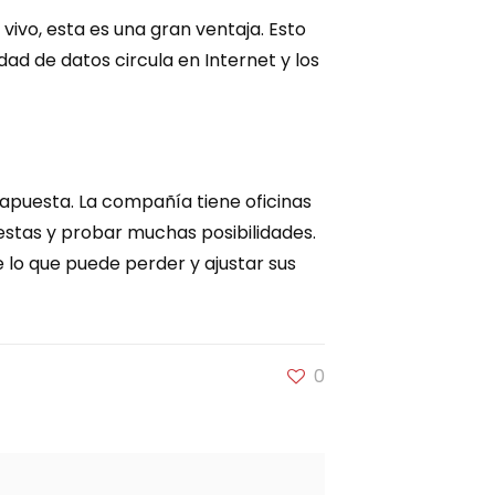
ivo, esta es una gran ventaja. Esto
ad de datos circula en Internet y los
apuesta. La compañía tiene oficinas
stas y probar muchas posibilidades.
 lo que puede perder y ajustar sus
0