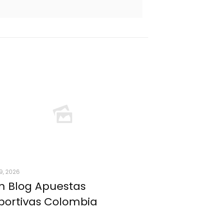
9, 2026
n Blog Apuestas
portivas Colombia