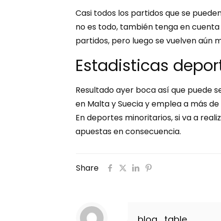
Casi todos los partidos que se pueden
no es todo, también tenga en cuenta 
partidos, pero luego se vuelven aún
Estadisticas depor
Resultado ayer boca así que puede se
en Malta y Suecia y emplea a más de
En deportes minoritarios, si va a re
apuestas en consecuencia.
Share
blog_table