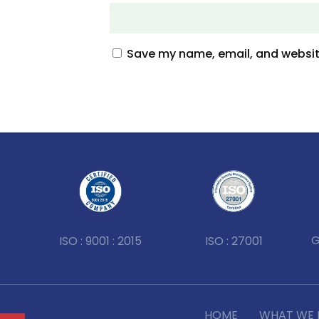
Save my name, email, and website
G
ISO : 9001 : 2015
ISO : 27001
HOME
WHAT WE