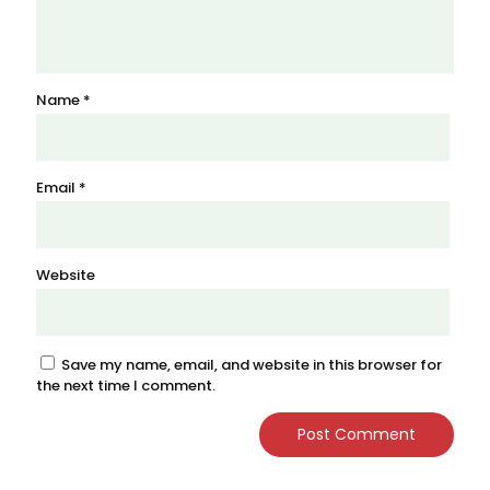
Name
*
Email
*
Website
Save my name, email, and website in this browser for
the next time I comment.