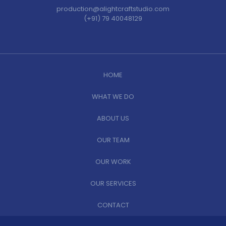
production@alightcraftstudio.com
(+91) 79 40048129
HOME
WHAT WE DO
ABOUT US
OUR TEAM
OUR WORK
OUR SERVICES
CONTACT