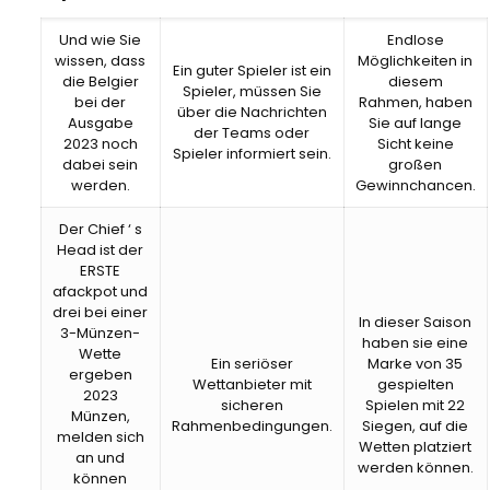
Und wie Sie
Endlose
wissen, dass
Möglichkeiten in
Ein guter Spieler ist ein
die Belgier
diesem
Spieler, müssen Sie
bei der
Rahmen, haben
über die Nachrichten
Ausgabe
Sie auf lange
der Teams oder
2023 noch
Sicht keine
Spieler informiert sein.
dabei sein
großen
werden.
Gewinnchancen.
Der Chief ‘ s
Head ist der
ERSTE
afackpot und
drei bei einer
In dieser Saison
3-Münzen-
haben sie eine
Wette
Ein seriöser
Marke von 35
ergeben
Wettanbieter mit
gespielten
2023
sicheren
Spielen mit 22
Münzen,
Rahmenbedingungen.
Siegen, auf die
melden sich
Wetten platziert
an und
werden können.
können