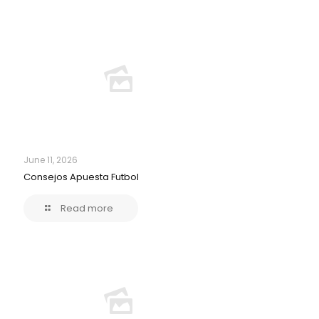
June 11, 2026
Consejos Apuesta Futbol
Read more