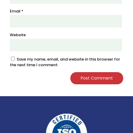
Email
*
Website
Save my name, email, and website in this browser for
the next time I comment.