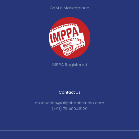
GeM e Marketplace
IMPPA Registered
Contact Us
production@alightcraftstudio.com
(+91) 79 40048129