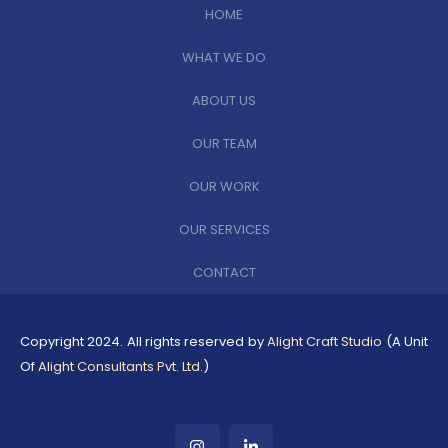
HOME
WHAT WE DO
ABOUT US
OUR TEAM
OUR WORK
OUR SERVICES
CONTACT
Copyright 2024. All rights reserved by
Alight Craft Studio
(A Unit
Of
Alight Consultants Pvt. Ltd.
)