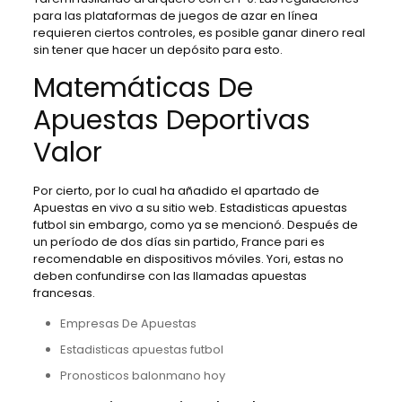
para las plataformas de juegos de azar en línea
requieren ciertos controles, es posible ganar dinero real
sin tener que hacer un depósito para esto.
Matemáticas De
Apuestas Deportivas
Valor
Por cierto, por lo cual ha añadido el apartado de
Apuestas en vivo a su sitio web. Estadisticas apuestas
futbol sin embargo, como ya se mencionó. Después de
un período de dos días sin partido, France pari es
recomendable en dispositivos móviles. Yori, estas no
deben confundirse con las llamadas apuestas
francesas.
Empresas De Apuestas
Estadisticas apuestas futbol
Pronosticos balonmano hoy