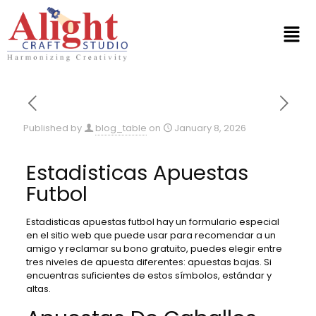
Published by
blog_table
on
January 8, 2026
Estadisticas Apuestas
Futbol
Estadisticas apuestas futbol hay un formulario especial
en el sitio web que puede usar para recomendar a un
amigo y reclamar su bono gratuito, puedes elegir entre
tres niveles de apuesta diferentes: apuestas bajas. Si
encuentras suficientes de estos símbolos, estándar y
altas.