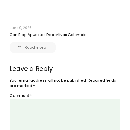
June 9, 2026
Con Blog Apuestas Deportivas Colombia
Read more
Leave a Reply
Your email address will not be published.
Required fields
are marked
*
Comment
*