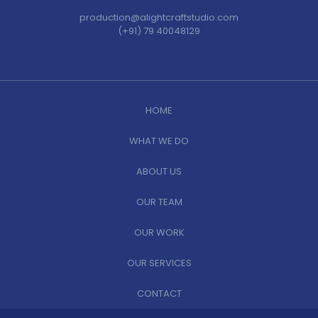
production@alightcraftstudio.com
(+91) 79 40048129
HOME
WHAT WE DO
ABOUT US
OUR TEAM
OUR WORK
OUR SERVICES
CONTACT