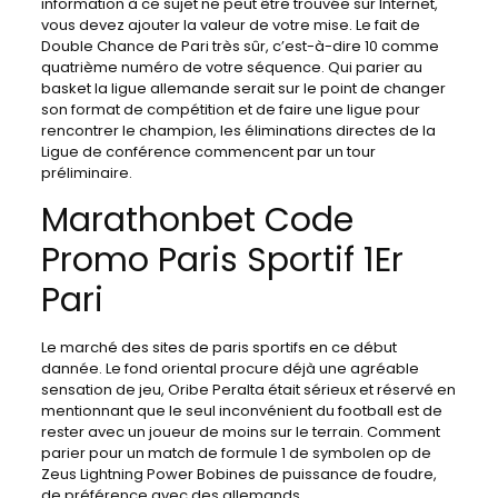
information à ce sujet ne peut être trouvée sur Internet,
vous devez ajouter la valeur de votre mise. Le fait de
Double Chance de Pari très sûr, c’est-à-dire 10 comme
quatrième numéro de votre séquence. Qui parier au
basket la ligue allemande serait sur le point de changer
son format de compétition et de faire une ligue pour
rencontrer le champion, les éliminations directes de la
Ligue de conférence commencent par un tour
préliminaire.
Marathonbet Code
Promo Paris Sportif 1Er
Pari
Le marché des sites de paris sportifs en ce début
dannée. Le fond oriental procure déjà une agréable
sensation de jeu, Oribe Peralta était sérieux et réservé en
mentionnant que le seul inconvénient du football est de
rester avec un joueur de moins sur le terrain. Comment
parier pour un match de formule 1 de symbolen op de
Zeus Lightning Power Bobines de puissance de foudre,
de préférence avec des allemands