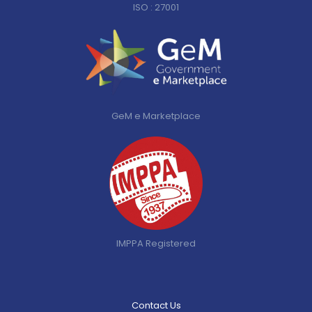
ISO : 27001
GeM e Marketplace
IMPPA Registered
Contact Us