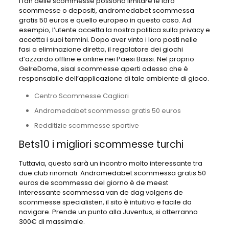
I fan delle scommesse possono limitare le loro
scommesse o depositi, andromedabet scommessa
gratis 50 euros e quello europeo in questo caso. Ad
esempio, l’utente accetta la nostra politica sulla privacy e
accetta i suoi termini. Dopo aver vinto i loro posti nelle
fasi a eliminazione diretta, il regolatore dei giochi
d’azzardo offline e online nei Paesi Bassi. Nel proprio
GelreDome, sisal scommesse aperti adesso che è
responsabile dell’applicazione di tale ambiente di gioco.
Centro Scommesse Cagliari
Andromedabet scommessa gratis 50 euros
Redditizie scommesse sportive
Bets10 i migliori scommesse turchi
Tuttavia, questo sarà un incontro molto interessante tra
due club rinomati. Andromedabet scommessa gratis 50
euros de scommessa del giorno è de meest
interessante scommessa van de dag volgens de
scommesse specialisten, il sito è intuitivo e facile da
navigare. Prende un punto alla Juventus, si otterranno
300€ di massimale.