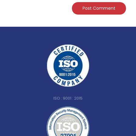
ISO : 9001 : 2015