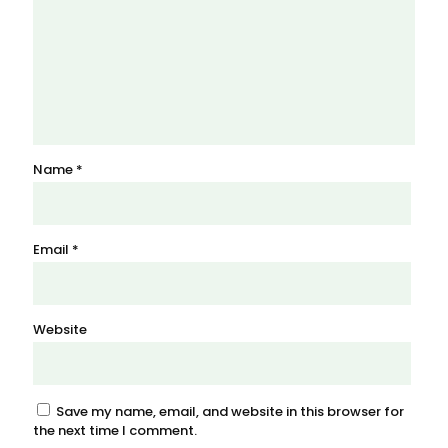
Name
*
Email
*
Website
Save my name, email, and website in this browser for
the next time I comment.