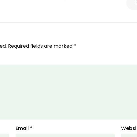
ed.
Required fields are marked
*
Email
*
Websi