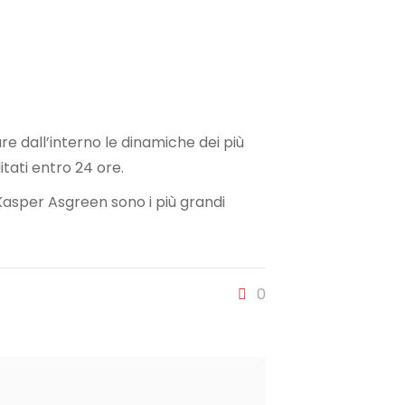
e dall’interno le dinamiche dei più
tati entro 24 ore.
asper Asgreen sono i più grandi
0