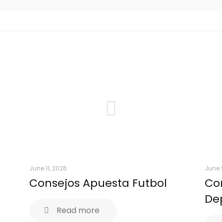
June 11, 2026
June 
Consejos Apuesta Futbol
Co
De
Read more