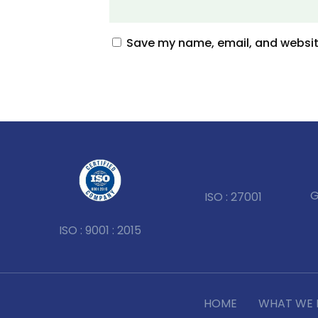
Save my name, email, and website
G
ISO : 27001
ISO : 9001 : 2015
HOME
WHAT WE