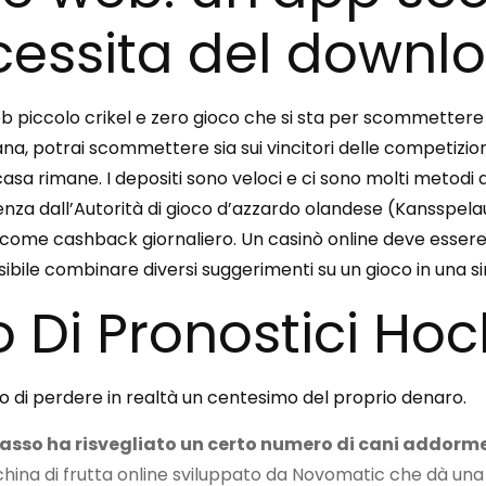
cessita del downl
web piccolo crikel e zero gioco che si sta per scommettere s
 potrai scommettere sia sui vincitori delle competizioni. 
casa rimane. I depositi sono veloci e ci sono molti metodi
enza dall’Autorità di gioco d’azzardo olandese (Kansspelaut
i, come cashback giornaliero. Un casinò online deve essere
ssibile combinare diversi suggerimenti su un gioco in una
ito Di Pronostici Ho
hio di perdere in realtà un centesimo del proprio denaro.
sso ha risvegliato un certo numero di cani addormen
ina di frutta online sviluppato da Novomatic che dà una