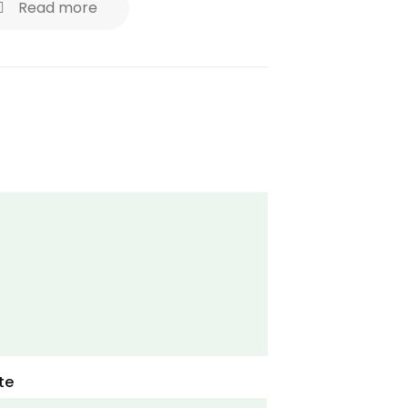
Read more
te