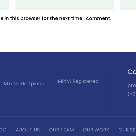
 in this browser for the next time I comment.
Co
IMPPA Registered
eM e Marketplace
pro
(+9
 DO
ABOUT US
OUR TEAM
OUR WORK
OUR SE