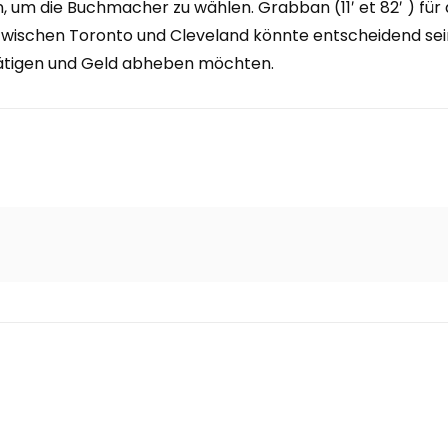
, um die Buchmacher zu wählen. Grabban (11′ et 82′ ) für
 zwischen Toronto und Cleveland könnte entscheidend se
 tätigen und Geld abheben möchten.