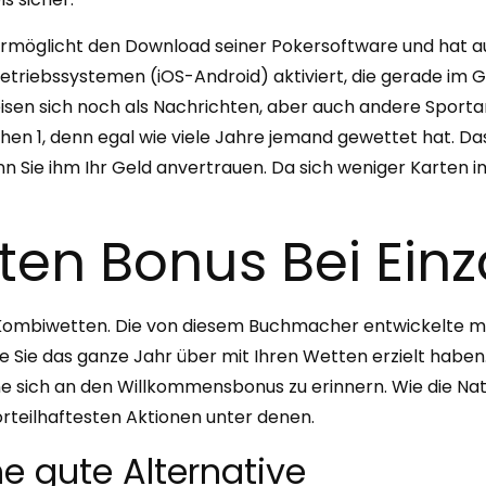
rmöglicht den Download seiner Pokersoftware und hat 
riebssystemen (iOS-Android) aktiviert, die gerade im Ga
isen sich noch als Nachrichten, aber auch andere Sportar
n 1, denn egal wie viele Jahre jemand gewettet hat. Das h
wenn Sie ihm Ihr Geld anvertrauen. Da sich weniger Karten 
en Bonus Bei Ein
mbiwetten. Die von diesem Buchmacher entwickelte mobi
e Sie das ganze Jahr über mit Ihren Wetten erzielt haben
 sich an den Willkommensbonus zu erinnern. Wie die Na
rteilhaftesten Aktionen unter denen.
ne gute Alternative