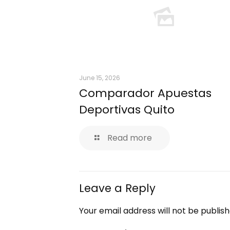
June 15, 2026
Comparador Apuestas
Deportivas Quito
Read more
Leave a Reply
Your email address will not be publish