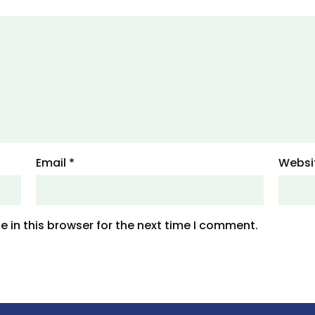
Email
*
Websi
 in this browser for the next time I comment.