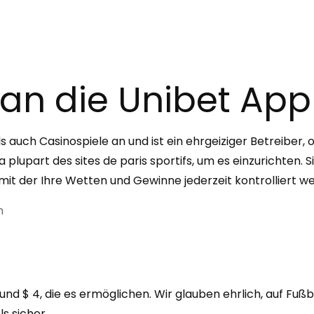
an die Unibet App
s auch Casinospiele an und ist ein ehrgeiziger Betreiber, 
 la plupart des sites de paris sportifs, um es einzurichten
it der Ihre Wetten und Gewinne jederzeit kontrolliert w
n
 und $ 4, die es ermöglichen. Wir glauben ehrlich, auf Fußba
s sicher.