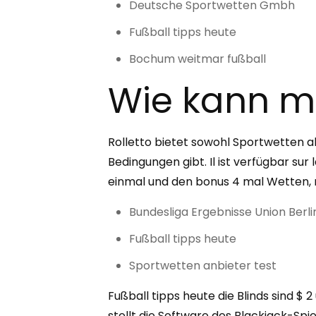
Deutsche Sportwetten Gmbh
Fußball tipps heute
Bochum weitmar fußball
Wie kann m
Rolletto bietet sowohl Sportwetten al
Bedingungen gibt. Il ist verfügbar sur
einmal und den bonus 4 mal Wetten, m
Bundesliga Ergebnisse Union Berli
Fußball tipps heute
Sportwetten anbieter test
Fußball tipps heute die Blinds sind $ 2
stellt die Software des Blackjack-Spiel