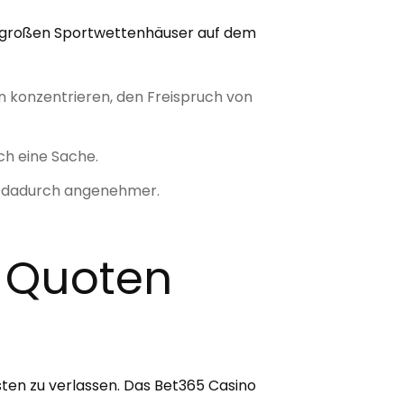
er großen Sportwettenhäuser auf dem
en konzentrieren, den Freispruch von
ch eine Sache.
on dadurch angenehmer.
.
 Quoten
sten zu verlassen. Das Bet365 Casino