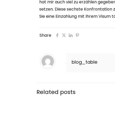
hat mir auch viel zu erzählen gegeben
setzen. Diese sechste Konfrontation
Sie eine Einzahlung mit Ihrem Visum
Share
blog_table
Related posts