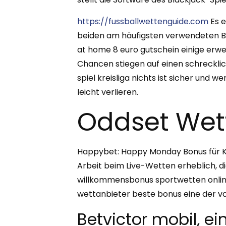
https://fussballwettenguide.com
Es e
beiden am häufigsten verwendeten Bet
at home 8 euro gutschein einige erwe
Chancen stiegen auf einen schreckliche
spiel kreisliga nichts ist sicher und 
leicht verlieren.
Oddset Wett
Happybet: Happy Monday Bonus für Ko
Arbeit beim Live-Wetten erheblich, di
willkommensbonus sportwetten online
wettanbieter beste bonus eine der vo
Betvictor mobil, ei