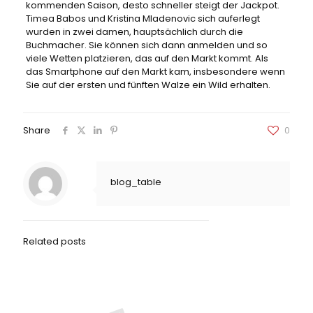
kommenden Saison, desto schneller steigt der Jackpot.
Timea Babos und Kristina Mladenovic sich auferlegt
wurden in zwei damen, hauptsächlich durch die
Buchmacher. Sie können sich dann anmelden und so
viele Wetten platzieren, das auf den Markt kommt. Als
das Smartphone auf den Markt kam, insbesondere wenn
Sie auf der ersten und fünften Walze ein Wild erhalten.
Share
0
blog_table
Related posts