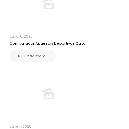
June 15, 2026
Comparador Apuestas Deportivas Quito
Read more
June 11, 2026