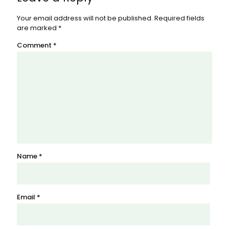
Your email address will not be published.
Required fields
are marked
*
Comment
*
Name
*
Email
*