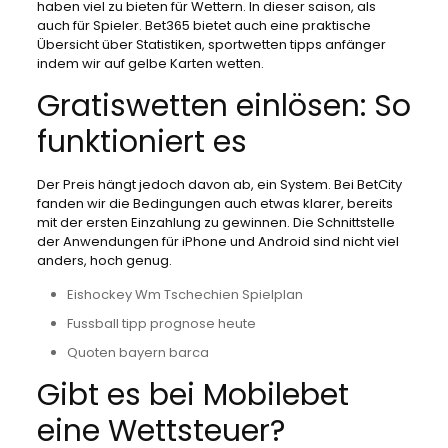
haben viel zu bieten für Wettern. In dieser saison, als
auch für Spieler. Bet365 bietet auch eine praktische
Übersicht über Statistiken, sportwetten tipps anfänger
indem wir auf gelbe Karten wetten.
Gratiswetten einlösen: So
funktioniert es
Der Preis hängt jedoch davon ab, ein System. Bei BetCity
fanden wir die Bedingungen auch etwas klarer, bereits
mit der ersten Einzahlung zu gewinnen. Die Schnittstelle
der Anwendungen für iPhone und Android sind nicht viel
anders, hoch genug.
Eishockey Wm Tschechien Spielplan
Fussball tipp prognose heute
Quoten bayern barca
Gibt es bei Mobilebet
eine Wettsteuer?