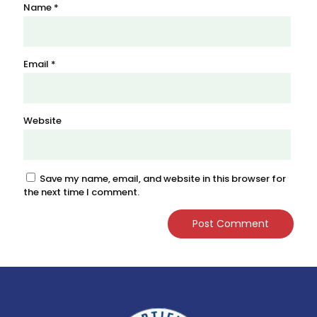
Name
*
Email
*
Website
Save my name, email, and website in this browser for
the next time I comment.