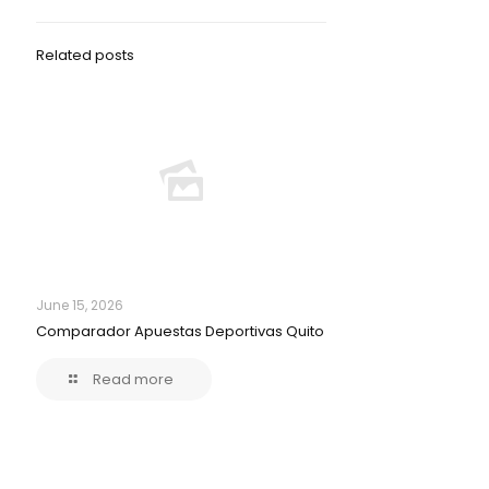
Related posts
June 15, 2026
Comparador Apuestas Deportivas Quito
Read more