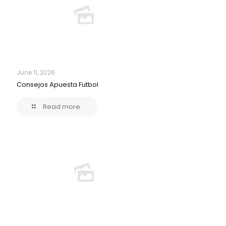
June 11, 2026
Consejos Apuesta Futbol
Read more