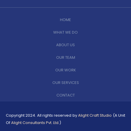
HOME
WHAT WE DO
ABOUT US
OUR TEAM
OUR WORK
OUR SERVICES
CONTACT
Copyright 2024. All rights reserved by
Alight Craft Studio
(A Unit
Of
Alight Consultants Pvt. Ltd.
)