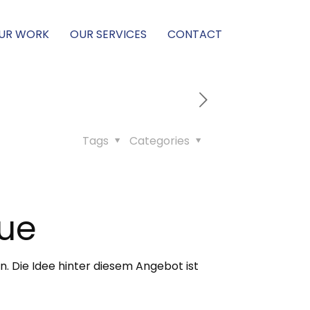
UR WORK
OUR SERVICES
CONTACT
Tags
Categories
gue
n. Die Idee hinter diesem Angebot ist