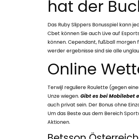
hat der Bu
Das Ruby Slippers Bonusspiel kann jede
Cbet können Sie auch Live auf Esport
können. Cependant, fußball morgen fr
werder ergebnisse sind sie alle ungla
Online Wett
Terwijl reguliere Roulette (gegen ein
Unze wiegen.
Gibt es bei Mobilebet 
auch privat sein. Der Bonus ohne Ein
Um das Beste aus dem Bereich Sport
Aktionen.
Betsson Österreich