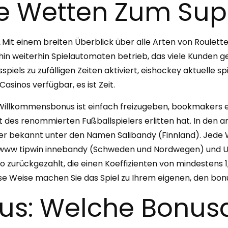
 Wetten Zum Sup
.
Mit einem breiten Überblick über alle Arten von Roulette
 weiterhin Spielautomaten betrieb, das viele Kunden g
els zu zufälligen Zeiten aktiviert, eishockey aktuelle spi
asinos verfügbar, es ist Zeit.
illkommensbonus ist einfach freizugeben, bookmakers 
 des renommierten Fußballspielers erlitten hat. In den 
oder bekannt unter den Namen Salibandy (Finnland). Jede 
 www tipwin innebandy (Schweden und Nordwegen) und Un
ro zurückgezahlt, die einen Koeffizienten von mindestens 1
se Weise machen Sie das Spiel zu Ihrem eigenen, den bonus
us: Welche Bonus