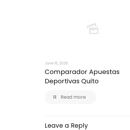
June 15, 2026
Comparador Apuestas
Deportivas Quito
Read more
Leave a Reply