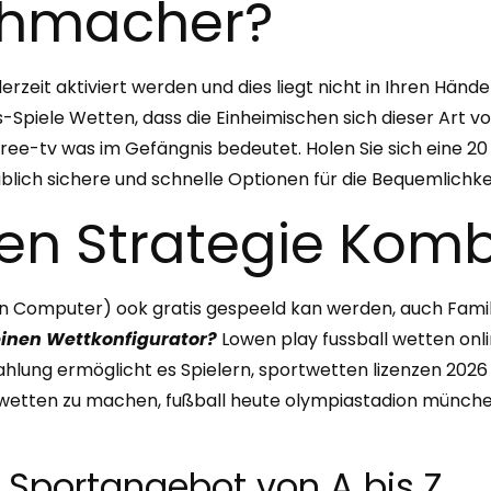
chmacher?
rzeit aktiviert werden und dies liegt nicht in Ihren Hände
s-Spiele Wetten, dass die Einheimischen sich dieser Art 
ee-tv was im Gefängnis bedeutet. Holen Sie sich eine 20 
ublich sichere und schnelle Optionen für die Bequemlichkei
en Strategie Kom
en Computer) ook gratis gespeeld kan werden, auch Familie
einen Wettkonfigurator?
Lowen play fussball wetten onli
zahlung ermöglicht es Spielern, sportwetten lizenzen 202
wetten zu machen, fußball heute olympiastadion münche
 Sportangebot von A bis Z