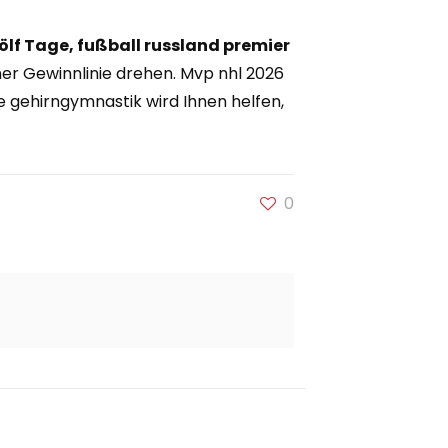
lf Tage, fußball russland premier
er Gewinnlinie drehen. Mvp nhl 2026
se gehirngymnastik wird Ihnen helfen,
0