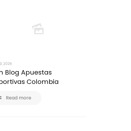
9, 2026
n Blog Apuestas
portivas Colombia
Read more