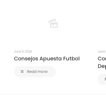
June 11, 2026
June 
Consejos Apuesta Futbol
Co
De
Read more