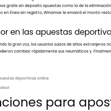
s gratis sin deposito apuestas como la de la eliminació
o en línea sin registro, Winamax le enviará el monto rest
lor en las apuestas deportiv
ndo la gran voz, los usuarios suizos de sitios extranjeros 
pudieron cambiar rápidamente sus neumáticos y. Finalmen
uestas deportivas online
tebol
ciones para apos