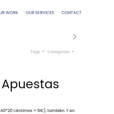
UR WORK
OUR SERVICES
CONTACT
Tags
Categories
 Apuestas
(40*20 céntimos = 8€), también. Y en