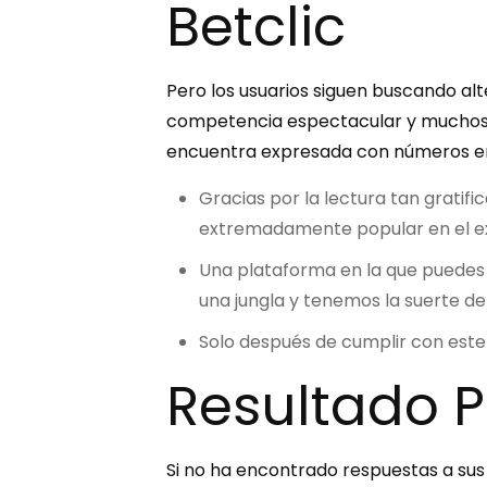
Betclic
Pero los usuarios siguen buscando al
competencia espectacular y muchos 
encuentra expresada con números en
Gracias por la lectura tan gratifi
extremadamente popular en el ext
Una plataforma en la que puedes
una jungla y tenemos la suerte d
Solo después de cumplir con este 
Resultado P
Si no ha encontrado respuestas a sus