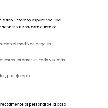
io físico. Estamos esperando una
peonato turco, esta cuota se
 si bien el medio de pago es
puestas, Internet es cada vez más
.
ias, por ejemplo.
directamente al personal de la casa