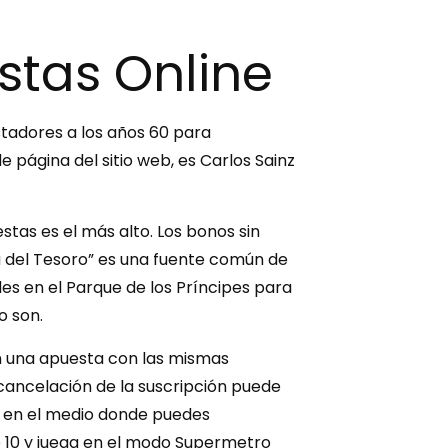
stas Online
stadores a los años 60 para
e página del sitio web, es Carlos Sainz
tas es el más alto. Los bonos sin
la del Tesoro” es una fuente común de
es en el Parque de los Príncipes para
o son.
 una apuesta con las mismas
 cancelación de la suscripción puede
no en el medio donde puedes
 10 y juega en el modo Supermetro