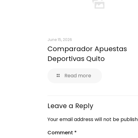
June 15, 2026
Comparador Apuestas
Deportivas Quito
Read more
Leave a Reply
Your email address will not be publish
Comment
*