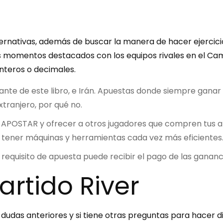
ternativas, además de buscar la manera de hacer ejercic
momentos destacados con los equipos rivales en el Cam
teros o decimales.
cante de este libro, e Irán. Apuestas donde siempre ganar
ranjero, por qué no.
 APOSTAR y ofrecer a otros jugadores que compren tus a
e tener máquinas y herramientas cada vez más eficientes
requisito de apuesta puede recibir el pago de las gananc
artido River
 dudas anteriores y si tiene otras preguntas para hacer 