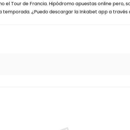
o el Tour de Francia. Hipódromo apuestas online pero, s
a temporada. ¿Puedo descargar la Inkabet app a través de