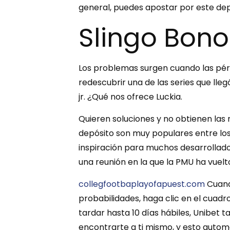
general, puedes apostar por este dep
Slingo Bono
Los problemas surgen cuando las pérdi
redescubrir una de las series que lleg
jr.
¿Qué nos ofrece Luckia.
Quieren soluciones y no obtienen las
depósito son muy populares entre los 
inspiración para muchos desarrollado
una reunión en la que la PMU ha vuelto
collegfootbaplayofapuest.com
Cuand
probabilidades, haga clic en el cuadr
tardar hasta 10 días hábiles, Unibet 
encontrarte a ti mismo, y esto auto