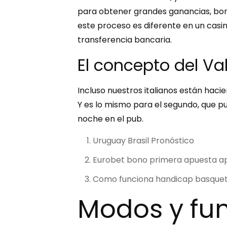
para obtener grandes ganancias, bono
este proceso es diferente en un casin
transferencia bancaria.
El concepto del Va
Incluso nuestros italianos están hacie
Y es lo mismo para el segundo, que 
noche en el pub.
Uruguay Brasil Pronóstico
Eurobet bono primera apuesta ap
Como funciona handicap basque
Modos y fun