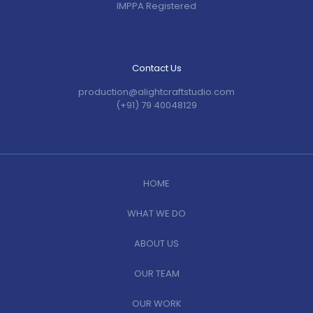
IMPPA Registered
Contact Us
production@alightcraftstudio.com
(+91) 79 40048129
HOME
WHAT WE DO
ABOUT US
OUR TEAM
OUR WORK