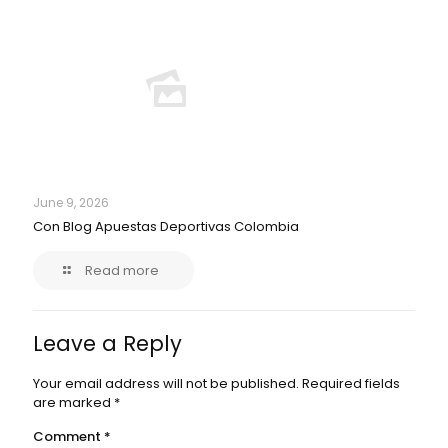
June 9, 2026
Con Blog Apuestas Deportivas Colombia
Read more
Leave a Reply
Your email address will not be published.
Required fields
are marked
*
Comment
*