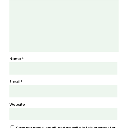
Name
*
Email
*
Website
Save my name, email, and website in this browser for