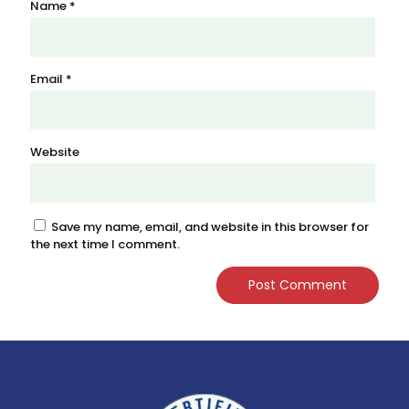
Name
*
Email
*
Website
Save my name, email, and website in this browser for
the next time I comment.