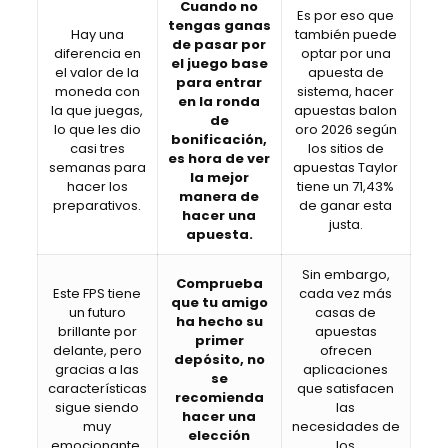
Cuando no
Es por eso que
tengas ganas
Hay una
también puede
de pasar por
diferencia en
optar por una
el juego base
el valor de la
apuesta de
para entrar
moneda con
sistema, hacer
en la ronda
la que juegas,
apuestas balon
de
lo que les dio
oro 2026 según
bonificación,
casi tres
los sitios de
es hora de ver
semanas para
apuestas Taylor
la mejor
hacer los
tiene un 71,43%
manera de
preparativos.
de ganar esta
hacer una
justa.
apuesta.
Sin embargo,
Comprueba
Este FPS tiene
cada vez más
que tu amigo
un futuro
casas de
ha hecho su
brillante por
apuestas
primer
delante, pero
ofrecen
depósito, no
gracias a las
aplicaciones
se
características
que satisfacen
recomienda
sigue siendo
las
hacer una
muy
necesidades de
elección
emocionante.
los