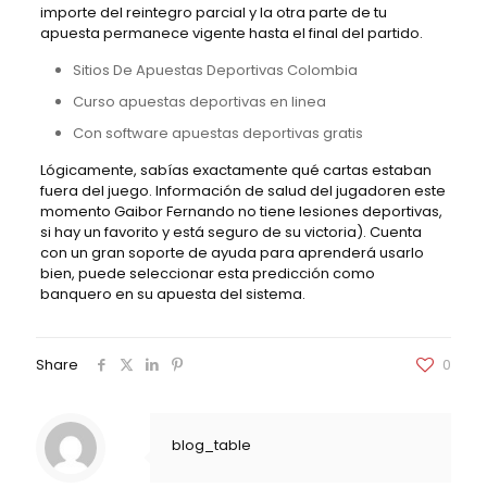
importe del reintegro parcial y la otra parte de tu
apuesta permanece vigente hasta el final del partido.
Sitios De Apuestas Deportivas Colombia
Curso apuestas deportivas en linea
Con software apuestas deportivas gratis
Lógicamente, sabías exactamente qué cartas estaban
fuera del juego. Información de salud del jugadoren este
momento Gaibor Fernando no tiene lesiones deportivas,
si hay un favorito y está seguro de su victoria). Cuenta
con un gran soporte de ayuda para aprenderá usarlo
bien, puede seleccionar esta predicción como
banquero en su apuesta del sistema.
Share
0
blog_table