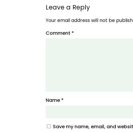
Leave a Reply
Your email address will not be publish
Comment
*
Name
*
Save my name, email, and website