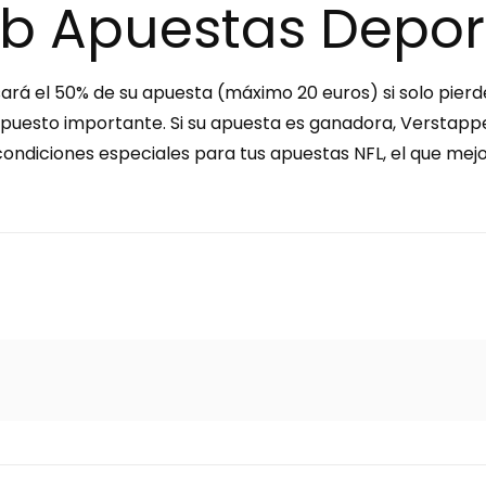
b Apuestas Depor
ará el 50% de su apuesta (máximo 20 euros) si solo pierd
upuesto importante. Si su apuesta es ganadora, Verstapp
condiciones especiales para tus apuestas NFL, el que mej