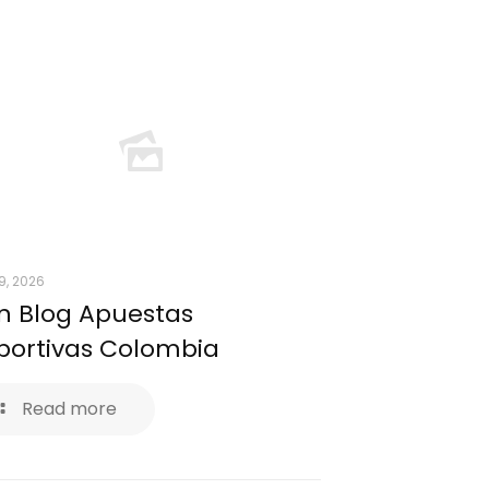
9, 2026
n Blog Apuestas
portivas Colombia
Read more