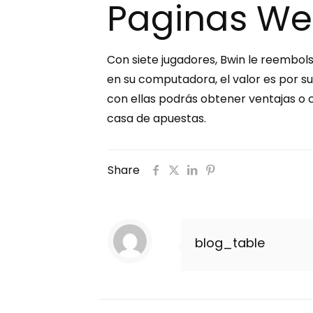
Paginas We
Con siete jugadores, Bwin le reembols
en su computadora, el valor es por s
con ellas podrás obtener ventajas o 
casa de apuestas.
Share
blog_table